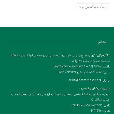
پست های قدیمی تر
نشانی
دفتر مرکزی:
تهران، ضلع جنوبی خیابان کریم خان، بین خیابان ایرانشهر و ماهشهر،
ساختمان زیتون، پلاک 146 واحد 1
تلفن: 88490782 – 88490498 – 88490154
نمابر: 88490154 کدپستی: 1584783939
ایمیل: print@daftarnashr.org
مدیریت پخش و فروش:
تهران، خیابان وحدت اسلامی، بعد از بیمارستان رازی، کوچه خندان، نبش خیابان
رضایی، پلاک ۶۶
تلفن: 55982353 و 33112100
نمابر: 33112100