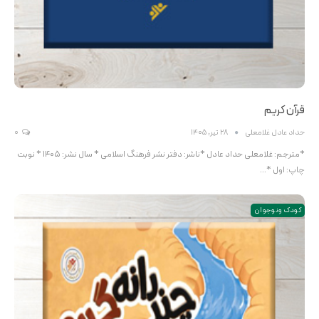
قرآن کریم
حداد عادل غلامعلی
28 تیر, 1405
0
*مترجم: غلامعلی حداد عادل *ناشر: دفتر نشر فرهنگ اسلامی * سال نشر: 1405 * نوبت
چاپ: اول *…
کودک و نوجوان