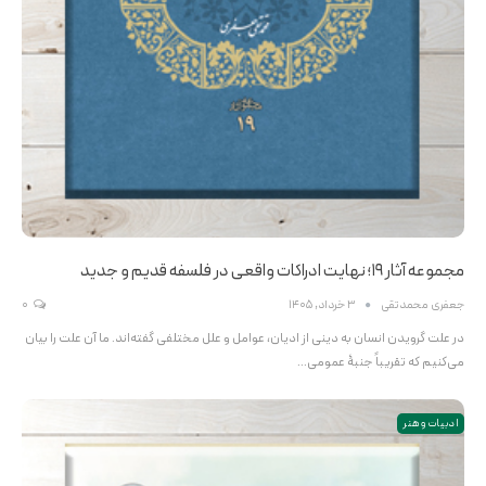
مجموعه آثار 19؛ نهایت ادراکات واقعی در فلسفه قدیم و جدید
جعفری محمدتقی
3 خرداد, 1405
0
در علت گرویدن انسان به دینی از ادیان، عوامل و علل مختلفی گفته‌اند. ما آن علت را بیان
می‌کنیم که تقریباً جنبۀ عمومی…
ادبیات و هنر