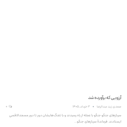
آرزویی که برآورده شد
صمدی زید عبدالرضا
3 خرداد, 1405
0
سربازهای جنگو جنگو با عجله از راه رسیدند و با تفنگ‌هایشان دور تا دور مسجدالاقصی
ایستادند. فرماندۀ سربازهای جنگو…