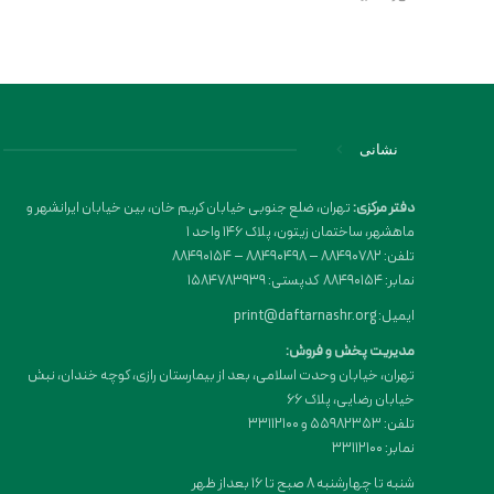
نشانی
دفتر مرکزی:
تهران، ضلع جنوبی خیابان کریم خان، بین خیابان ایرانشهر و
ماهشهر، ساختمان زیتون، پلاک 146 واحد 1
تلفن: 88490782 – 88490498 – 88490154
نمابر: 88490154 کدپستی: 1584783939
ایمیل: print@daftarnashr.org
مدیریت پخش و فروش:
تهران، خیابان وحدت اسلامی، بعد از بیمارستان رازی، کوچه خندان، نبش
خیابان رضایی، پلاک ۶۶
تلفن: 55982353 و 33112100
نمابر: 33112100
شنبه تا چهارشنبه 8 صبح تا 16 بعداز ظهر