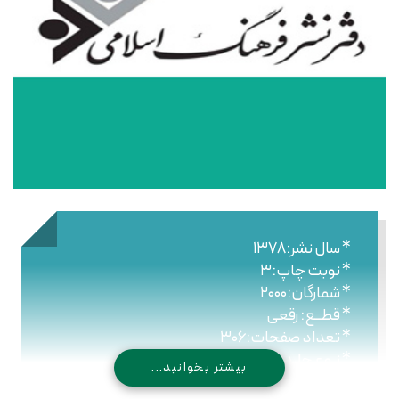
* سال نشر:۱۳۷۸
* نوبت چاپ:۳
* شمارگان:۲۰۰۰
* قطــع: رقعی
* تعداد صفحات:۳۰۶
* نـوع جلـد: شومیز
بیشتر بخوانید...
* شابک: ۹۷۸۹۶۴۴۳۰۷۶۹۰