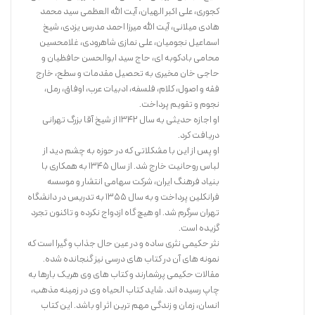
کجوری، علی اکبر الهیان، آیت الله العظمی سید محمد
هادی میلانی، آیت الله میرزا احمد مدرس یزدی، شیخ
اسماعیل نجومیان، علی نمازی شاهرودی، غلامحسین
محامی بادکوبه ای، حاج سید ابوالحسن حافظیان و
حاجی خان مخیری به تحصیل مقدمات و سطح، خارج
فقه و اصول، کلام، فلسفه، ادبیات عرب، اوفاق، رمل،
نجوم و تقویم پرداخت.
او اجازه حدیثی به سال ۱۳۴۲ از شیخ آقا بزرگ تهرانی
دریافت کرد.
او پس از این با مشکلاتی که در حوزه به چشم دید از
لباس روحانیت خارج شد. از سال ۱۳۴۵ به همکاری با
بنیاد فرهنگ ایران، شرکت سهامی انتشار و موسسه
فرانکلین پرداخت و به سال ۱۳۵۵ به تدریس در دانشگاه
تهران سرگرم شد. او هیچ گاه ازدواج نکرده و تاکنون تجرد
گزیده است.
نثر حکیمی نثری ساده و در عین حال جذاب و گیرا است که
نمونه های آن در کتاب های درسی نیز گنجانده شده.
مقالات حکیمی پرشمارند و کتاب های وی هریک بارها به
چاپ رسیده اند. شاید کتاب الحیاه وی در زمینه مذهب،
انسان، زمان و زندگی مهم ترین اثر او باشد. این کتاب