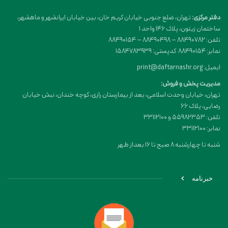
دفتر مرکزی:
تهران، ضلع جنوبی خیابان کریم خان، بین خیابان ایرانشهر و ماهشهر،
ساختمان زیتون، پلاک 146 واحد 1
تلفن: 88490782 – 88490498 – 88490154
نمابر: 88490154 کدپستی: 1584783939
ایمیل: print@daftarnashr.org
مدیریت پخش و فروش:
تهران، خیابان وحدت اسلامی، بعد از بیمارستان رازی، کوچه خندان، نبش خیابان
رضایی، پلاک ۶۶
تلفن: 55982353 و 33112100
نمابر: 33112100
شنبه تا چهارشنبه 8 صبح تا 16 بعداز ظهر
خبرنامه