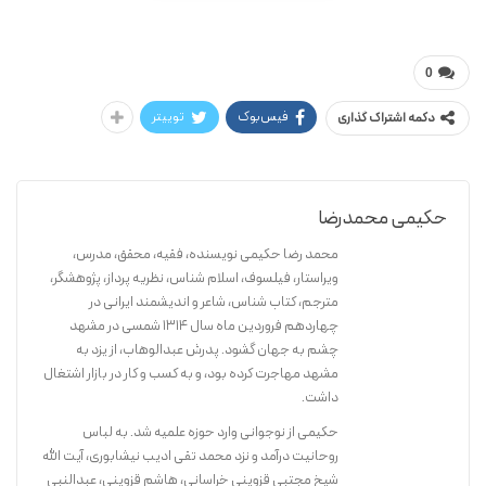
محمدرضا حکیمی
شرف الدین
0
فیس‌بوک
توییتر
دکمه اشتراک گذاری
حکیمی محمدرضا
محمد رضا حکیمی نویسنده، فقیه، محقق، مدرس،
ویراستار، فیلسوف، اسلام شناس، نظریه پرداز، پژوهشگر،
مترجم، کتاب شناس، شاعر و اندیشمند ایرانی در
چهاردهم فروردین ماه سال ۱۳۱۴ شمسی در مشهد
چشم به جهان گشود. پدرش عبدالوهاب، از یزد به
مشهد مهاجرت کرده بود، و به کسب و کار در بازار اشتغال
داشت.
حکیمی از نوجوانی وارد حوزه علمیه شد. به لباس
روحانیت درآمد و نزد محمد تقی ادیب نیشابوری، آیت الله
شیخ مجتبی قزوینی خراسانی، هاشم قزوینی، عبدالنبی