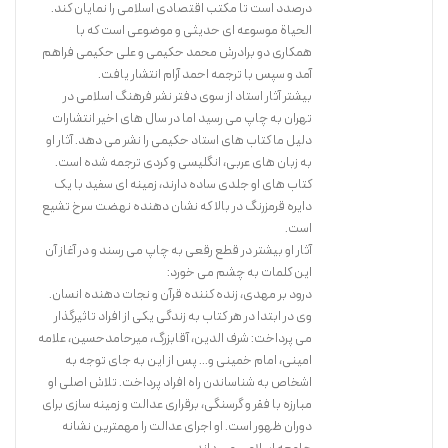
درصدد است تا مکتب اقتصادی اسلامی را نمایان کند.
الحیاة موسوعه ای حدیثی و موضوعی است که با
همکاری دو برادرش محمد حکیمی و علی حکیمی فراهم
آمد و سپس با ترجمه احمد آرام انتشار یافت.
بیشتر آثار استاد از سوی دفتر نشر فرهنگ اسلامی در
تهران به چاپ می رسید اما در سال های اخیر انتشارات
دلیل ما کتاب های استاد حکیمی را نشر می دهد. آثار او
به زبان های عربی، انگلیسی و کردی ترجمه شده است.
کتاب های او جلدی ساده دارند، زمینه ای سفید با یک
دایره قرمزرنگ در بالا که نشان دهنده نهضت سرخ تشیع
است.
آثار او بیشتر در قطع رقعی به چاپ می رسند و در آغاز آن
این کلمات به چشم می خورد:
درود بر مهدی، زنده کننده قرآن و نجات دهنده انسان.
وی در ابتدا در هر کتاب به زندگی یکی از افراد تاثیرگذار
می پرداخت: شرف الدین، آقابزرگ، میرحامدحسین، علامه
امینی، امام خمینی و… پس از این به جای توجه به
اشخاص به شناساندن راه افراد پرداخت. تلاش اصلی او
مبارزه با فقر و گرسنگی، برقراری عدالت و زمینه سازی برای
دوران ظهور است. او اجرای عدالت را مهمترین نشانه