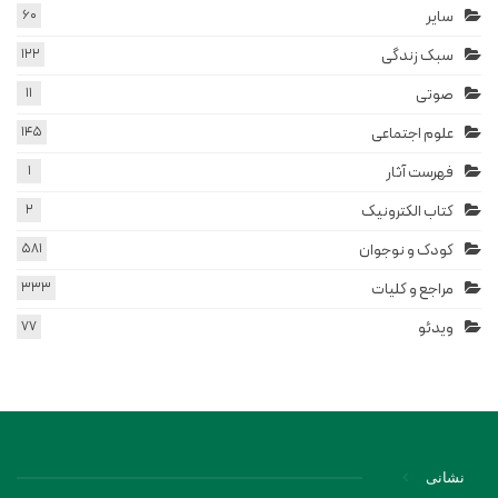
سایر
60
سبک زندگی
122
صوتی
11
علوم اجتماعی
145
فهرست آثار
1
کتاب الکترونیک
2
کودک و نوجوان
581
مراجع و کلیات
333
ویدئو
77
نشانی