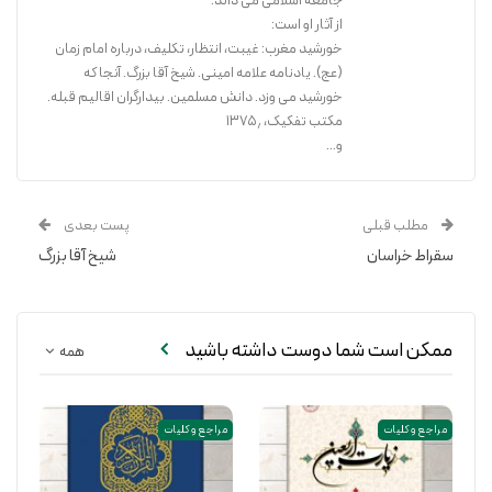
جامعه اسلامی می داند.
از آثار او است:
خورشید مغرب: غیبت، انتظار، تکلیف، درباره امام زمان
(عج). یادنامه علامه امینی. شیخ آقا بزرگ. آنجا که
خورشید می وزد. دانش مسلمین. بیدارگران اقالیم قبله.
مکتب تفکیک، ۱۳۷۵٫
و...
مطلب قبلی
پست بعدی
سقراط خراسان
شیخ آقا بزرگ
ممکن است شما دوست داشته باشید
همه
مراجع و کلیات
مراجع و کلیات