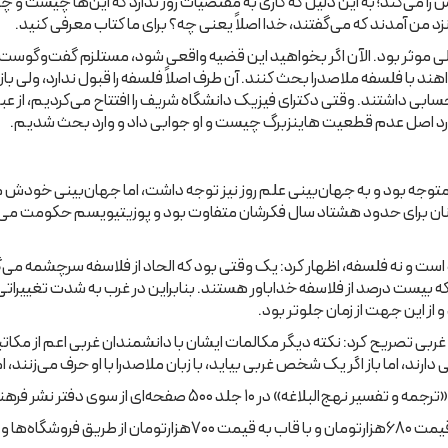
ا می‌‌کند؛ به این دلیل که کاری به مقتضیات روز ندارد که این‌ها چیست و چه 
من آمدند که می‌‌گفتند، خدا اصلاً یعنی چه؟ برای ما کتاب معرفی کنید.
موثر بود. الآن اگر بخواهید این قضیه واقعی شود، مستلزم گفت‌‌وگوست. الآ
د با فلسفه ملاصدرا بحث کنند. آن طرف اصلاً فلسفه را قبول ندارد، ولی باز می
ی داشتند. وقتی دکترای فیزیک دانشگاه شریف را افتتاح می‌‌کردیم، از عبدا
 مورد اصل عدم قطعیت هاینزبرگ چیست و او جوابی داد و وارد بحث شدیم.
ا متوجه بود و به جهان‌‌بینی علم روز نیز توجه داشت، اما جهان‌‌بینی خودش 
دانان برای حدود هشتاد سال فکرشان متفاوت بود و پوزیتیویسم حکومت می‌کر
ه است و نه فلسفه، اظهار کرد: یک وقتی بود که الحاد از فلاسفه سرچشمه می‌‌گ
 که بیست درصد از فلاسفه خداباور هستند. بنابراین در غرب به شدت تغییراتی 
از این جهت از زمان جلوتر بود.
 غربی تصریح کرد: نکته دیگر مکالمات ایشان با دانشمندان غربی اعم از مکاتب
د، اما باز اگر یک شخص غربی بیاید، با زبان ملاصدرا با او حرف می‌‌زنند، ام