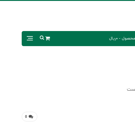
0ریال
است
0