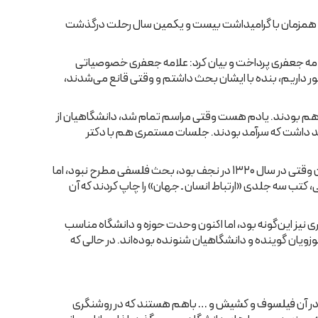
ری، همزمان با گرامیداشت بیست و یکمین سال رحلت درگذشت
لامه جعفری پرداخت و بیان کرد: علامه جعفری خصوصیاتی
ور داریم، بنده با ایشان بحث داشتم و وقتی قانع می‌‌شدند،
ن هم بودند. یادم هست وقتی مراسم تمام شد، دانشگاهیان از
آمد داشت که سرآمد بودند. جلسات مستمری هم با دکتر
گلشنی با بیان اینکه در بحث‌‌ها نیز معلوم می‌‌شد که علامه جعفری بسیار دقیق است و در واقع جمع بین علم و فلسفه را داشت، گفت: ایشان وقتی در سال ۱۳۲۰ در نجف بود، بحث فلسفی مطرح نبود، اما
علوم را وارد حوزه کنیم. از اوایل دهه ۱۳۳۰ ایران آمدند و بعد از مدت کمی، کتب سه جلدی «ارتباط انسان ـ جهان» را چاپ کردند که آن
ی نیز این‌گونه بود، اما اکنون وحدت حوزه و دانشگاه مناسب
ویان گوینده و دانشگاهیان شنونده بوده‌‌اند. در حالی که
م که در آن فیلسوف و کشیش و … باهم هستند که در روشنگری