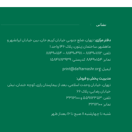
نشانی
دفتر مرکزی:
تهران، ضلع جنوبی خیابان کریم خان، بین خیابان ایرانشهر و
ماهشهر، ساختمان زیتون، پلاک 146 واحد 1
تلفن: 88490782 – 88490498 – 88490154
نمابر: 88490154 کدپستی: 1584783939
ایمیل: print@daftarnashr.org
مدیریت پخش و فروش:
تهران، خیابان وحدت اسلامی، بعد از بیمارستان رازی، کوچه خندان، نبش
خیابان رضایی، پلاک ۶۶
تلفن: 55982353 و 33112100
نمابر: 33112100
شنبه تا چهارشنبه 8 صبح تا 16 بعداز ظهر