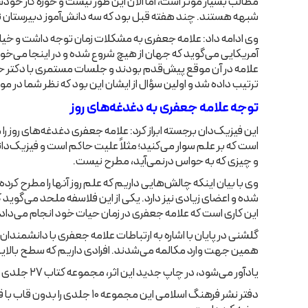
مطالب بسیار مؤثر است، اما الآن این طور نیست و حوزه کار خودش ر
شبهه هستند. چند هفته قبل بود که سه دانش‌آموز دبیرستان نزد 
وی ادامه داد: علامه جعفری به مشکلات زمان توجه داشت و خیلی 
آمریکایی می‌‌گوید که جهان از هیچ شروع شده و در اینجا می‌‌خواهن
علامه در آن موقع پیش‌‌قدم بودند و جلسات مستمری با دکتر حساب
ترتیب داده شد و اولین سؤال از ایشان این بود که نظر شما در
توجه علامه جعفری به دغدغه‌های روز
این فیزیک‌‌دان برجسته ابراز کرد: علامه جعفری دغدغه‌های روز ر
است که بر علم سوار می‌‌کنید؛ مثلاً علیت حاکم است و فیزیک‌‌
و چیزی که به حواس درنمی‌‌آید، مطرح نیست.
وی با بیان اینکه چالش‌‌هایی داریم که علم روز آنها را مطرح کرد
شده و اعضای زیادی نیز دارد. یکی از این فلاسفه ملحد می‌‌گوید
این کاری است که علامه جعفری در زمان حیات خود انجام می‌داد و 
گلشنی در پایان با اشاره به ارتباطات علامه جعفری با دانشمندان
همین جهت وارد مکالمه می‌‌شدند. افرادی داریم که سطح بالایی دارن
یادآور می‌شود، در چاپ جدید این اثر، مجموعه کتاب ۲۷ جلدی «ترجمه و تفسیر نهج‌البلاغه» در ۱۰ جلد ۵۰۰ صفحه‌ای از سوی دفتر نشر فرهنگ اسلامی منتشر و به علاقه‌مندان ارائه شده است.
دفتر نشر فرهنگ اسلامی این مجموعه ۱۰ جلدی را بدون قاب با قیمت ۶۸۰هزارتومان و با قاب به قیمت ۷۰۰هزارتومان از طریق فروشگاه‌ها و سایت اینترنتی این دفتر به نشانی