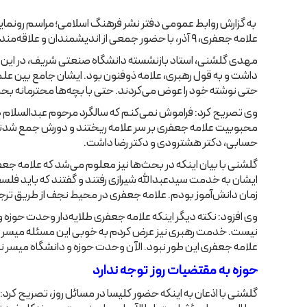
به گزارش روابط عمومی دفتر نشر فرهنگ اسلامی؛ مراسم رونمای
علامه جعفری، ۹ آذر، با حضور جمعی از اندیشمندان و علاقه‌‌مندان در کتابخانه علامه جعفری برگزار شد.
مهدی گلشنی، استاد بازنشسته دانشگاه صنعتی شریف، در این مر
داشت و به قول رهبری، علامه ذوفنون بود. ایشان جامع بین علم و
حتی نوشته خود را عوض می‌‌کردند. حتی با بچه‌‌ها محترمانه ب
وی تصریح کرد: فراموش نمی‌‌کنم که سالگرد مرحوم عبدالسلام 
محبوبیت علامه جعفری بر سر علامه ریختند و دورش جمع شدند. 
حسابی، دکتر هشترودی و دکتر رضا داشت.
زمان دانش‌آموز بودم. علامه جعفری در محیط نجف از طریق ترجمه‌‌
وی افزود: نکته دیگر اینکه علامه جعفری طلایه‌‌دار وحدت حوزه 
نیست. خدمت رهبری نیز عرض کردم به خوبی این مسئله میسر نشده 
علامه جعفری این طور نبود. الآن وحدت حوزه و دانشگاه میسر 
حوزه به مقتضیات روز توجه ندارد
گلشنی با اذعان به اینکه حضور کلیسا در مسائل روز، تصریح کرد: