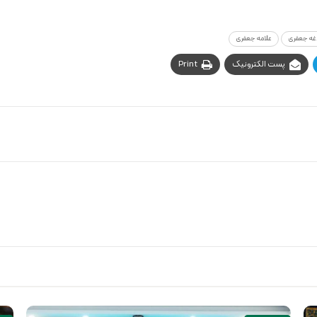
اغه جعفری
علامه جعفری
پست الکترونیک
Print