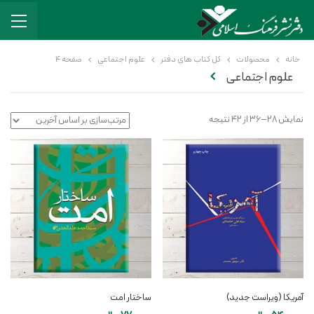
خانه
محصولات
کل کتاب های دفتر
علوم اجتماعی
صفحه 4
علوم اجتماعی
نمایش 28–36 از 42 نتیجه
آمریکا (ویراست جدید)
ساختار امت