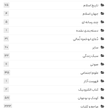
تاریخ اسلام
75
جهان اسلام
4
چند رسانه ای
5
دسته‌بندی نشده
1
دُعای ابوحَمزه ثُمالی
31
سایر
60
سبک زندگی
122
صوتی
11
علوم اجتماعی
145
فهرست آثار
1
کتاب الکترونیک
2
کودک و نوجوان
581
مراجع و کلیات
333