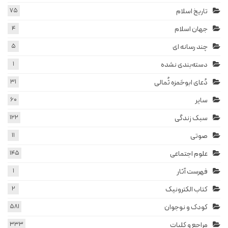
تاریخ اسلام
75
جهان اسلام
4
چند رسانه ای
5
دسته‌بندی نشده
1
دُعای ابوحَمزه ثُمالی
31
سایر
60
سبک زندگی
122
صوتی
11
علوم اجتماعی
145
فهرست آثار
1
کتاب الکترونیک
2
کودک و نوجوان
581
مراجع و کلیات
333