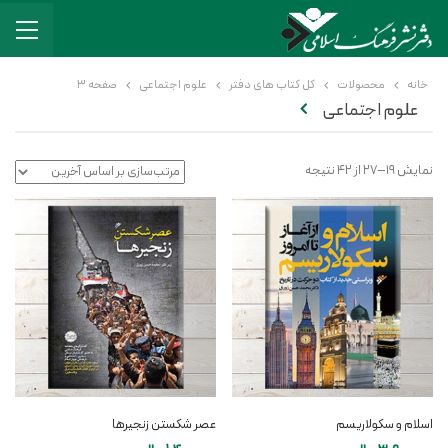
خانه
محصولات
کل کتاب های دفتر
علوم اجتماعی
صفحه 3
علوم اجتماعی
نمایش 19–27 از 42 نتیجه
اسلام و سکولاریسم
عصر شکستن زنجیرها