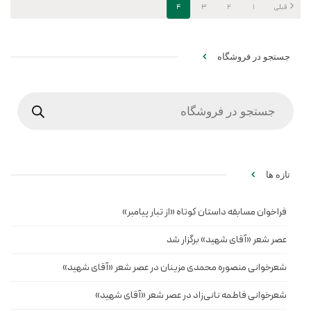
قبلی
1
2
3
4
جستجو در فروشگاه
Products
search
تازه ها
فراخوان مسابقه داستان کوتاه «از تبار پیامبر»
عصر شعر «آقای شهید» برگزار شد
شعرخوانی منصوره محمدی مزینان در عصر شعر «آقای شهید»
شعرخوانی فاطمه نانی‌زاد در عصر شعر «آقای شهید»