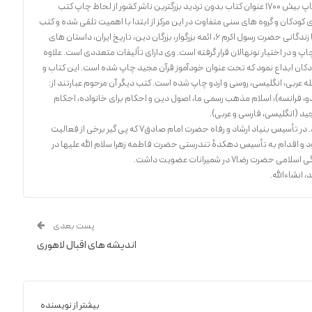
دفتر نشر فرهنگ اسلامی از بدو پیدایش تا کنون با چاپ بیش 1700 عنوان کتاب بدون تردید بزرگترین ناشر کشور از لحاظ چاپ کتب
کودکان و گروه های سنی متفاوت در این مرکز از ابتدا با اهمیت تلقی شده و کتب
متعدد راجع به آموزش قرآن برای خردسالان، آشنایی با زندگانی حضرت رسول اکرم 6، ائمه بزرگوار، بزرگان دین، تاریخ ایران، داستان های
چاپ و در اختیار نونهالان قرار گرفته است. وی دارای تألیفات متعددی است. علاوه
دکان ابداع نمود که تحت عنوان خودآموز قرآن مجید چاپ شده است. این کتاب و
ه عربی، انگلیسی، روسی و اردو چاپ شده است. کتب دیگر آن مرحوم عبارتند از:
دو، فرانسه)، اسلام مذهب رسمی ما، اصول دین و احکام برای خانواده، احکام
د (انگلیسی، فارسی و عربی).
فعالیت های اجتماعی آن مرحوم فراگیر و گسترده بود. در تأسیس بنیاد ارشاد و رفاه حضرت امام صادق7 که پی گیر برخی از فعالیت
د و اقدام به تأسیس دهکدۀ تندرستی حضرت فاطمه زهرا سلام الله علیها در
ا7 در شمیرانات عضویت داشت.
 انشاءالله.
پست بعدی
اندیشه های اقبال لاهوری
بیشتر از نویسنده