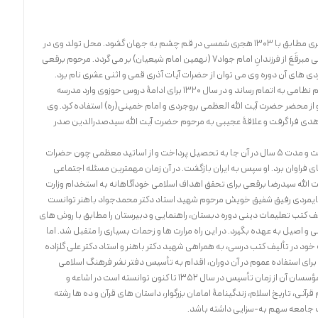
آیت الله سیدرضا برقعی در اول محرم 1346 هجری قمری مطابق با 1303 هجری شمسی در قم چشم به جهان گشود. محل تولد وی در
محله ای به نام سیّدان بود. نَسب وی به حضرت موسی مبرقَعَ از فرزندانِ امام جواد7 (نهمین امام شیعیان) بر می گردد. مرحوم برقعی
گردی های آن دوره وی می توان از حضرات آیات آذری قمی و اثنی عشری نام برد.
کلاس ششم ابتدایی را در مدرسه بزرگ قم یعنی حکیم نظامی به اتمام رساند و در سال 1320 برای ادامۀ دروس حوزوی وارد مدرسه
 از محضر حضرت آیت الله العظمی بروجردی و امام خمینی(ره) استفاده کرد. وی
ضل زاهدی فرا گرفت و علاقۀ عجیبی به مرحوم حضرت آیت الله سیدصدرالدین صدر
پس از آن برای تکمیل دروس حوزوی به نجف اشرف رفت و مدت 5 سال در آن جا به تحصیل پرداخت و از اساتید معظمی چون حضرات
فراوان برد. او سپس به ایران بازگشت. در آن زمان مهمترین مسئله اجتماعی
آیت الله سیدرضا برقعی برای تحقق اهداف اسلامی خودآگاهانه به استخدام وزارت
و پایمردی رفیق شفیق خویش مرحوم شهید استاد دکتر محمدجواد باهنر توانست
یف کتب تعلیمات دینی دوره دبستان، راهنمایی و دبیرستان را مطابق با روش های
ی و اصیل به عهده بگیرد. در این راه مرارت ها و زحمات بسیاری را متقبل شد. اما
خود در تألیف کتب درسی، به همراهی شهید دکتر باهنر و استاد دکتر علی گلزاده
 برای استفاده عموم در آن دوران، اقدام به تأسیس دفتر نشر فرهنگ اسلامی
نمودند. این مرکز مقدس به لحاظ نیّت خالص و پاک مؤسسان آن از زمان تأسیس در سال 1352 تا کنون توانسته است در اشاعه و
نی، تاریخ اسلام، زندگینامۀ امامان بزرگوار، داستان های قرآن و ده ها رشته
ت جامعه سهم به-سزایی داشته باشد.