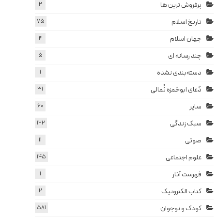
پرفروش ترین ها
2
تاریخ اسلام
75
جهان اسلام
4
چند رسانه ای
5
دسته‌بندی نشده
1
دُعای ابوحَمزه ثُمالی
31
سایر
60
سبک زندگی
122
صوتی
11
علوم اجتماعی
145
فهرست آثار
1
کتاب الکترونیک
2
کودک و نوجوان
581