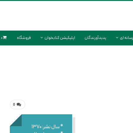
سانه ای
پدیدآورندگان
اپلیکیشن کتابخوان
فروشگاه
0 محصول
0
* سال نشر:۱۳۷۰