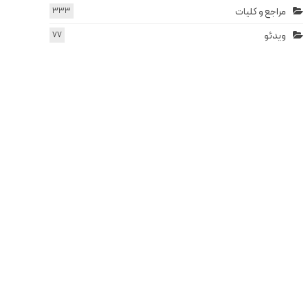
مراجع و کلیات
333
ویدئو
77