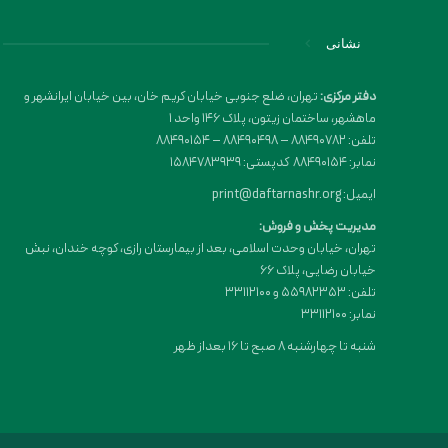
نشانی
دفتر مرکزی:
تهران، ضلع جنوبی خیابان کریم خان، بین خیابان ایرانشهر و
ماهشهر، ساختمان زیتون، پلاک 146 واحد 1
تلفن: 88490782 – 88490498 – 88490154
نمابر: 88490154 کدپستی: 1584783939
ایمیل: print@daftarnashr.org
مدیریت پخش و فروش:
تهران، خیابان وحدت اسلامی، بعد از بیمارستان رازی، کوچه خندان، نبش
خیابان رضایی، پلاک ۶۶
تلفن: 55982353 و 33112100
نمابر: 33112100
شنبه تا چهارشنبه 8 صبح تا 16 بعداز ظهر