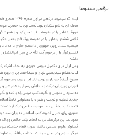
برقعی سیدرضا
دورۀ ابتدایی را در مدرسه باقریه طی کرد و از هم شا
فیضیه شد. دروسِ حوزوی را تا سطح خارج ادامه داد و
تفسیر قرآن را از مرحوم آیت الله حاج میرزا ابوالف
داشت.
آیات عظام سیدیحیی یزدی و سیداحمد یزدی بهره های 
مطرح، آیندۀ جوانان و نوجوانان ایران بود، و مرحوم 
آموزش و پرورش درآمد و با تلاش بسیار به همراهی 
به سازمان تدوین و تألیف کتب درسی راه یافته و تأل
جدید تعلیم و تربیت و همراه با محتوایی کاملاً اسلام
نتیجه کار درخشان بود. مرحوم برقعی در کنار خدمات 
غفوری برای جبران کمبود کتب اسلامی به زبان ساده و
گسترش علوم اسلامی مانند اصول، فقه، حدیث، علوم قرآ
دیگر اسلامی در میان طبقات مختلف و اقشار متفاو