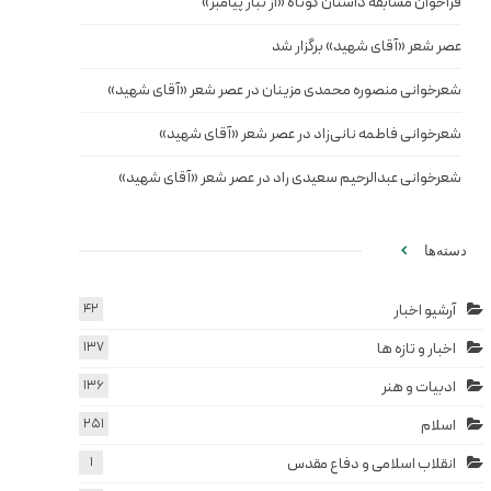
فراخوان مسابقه داستان کوتاه «از تبار پیامبر»
عصر شعر «آقای شهید» برگزار شد
شعرخوانی منصوره محمدی مزینان در عصر شعر «آقای شهید»
شعرخوانی فاطمه نانی‌زاد در عصر شعر «آقای شهید»
شعرخوانی عبدالرحیم سعیدی راد در عصر شعر «آقای شهید»
دسته‌ها
آرشیو اخبار
42
اخبار و تازه ها
137
ادبیات و هنر
136
اسلام
251
انقلاب اسلامی و دفاع مقدس
1