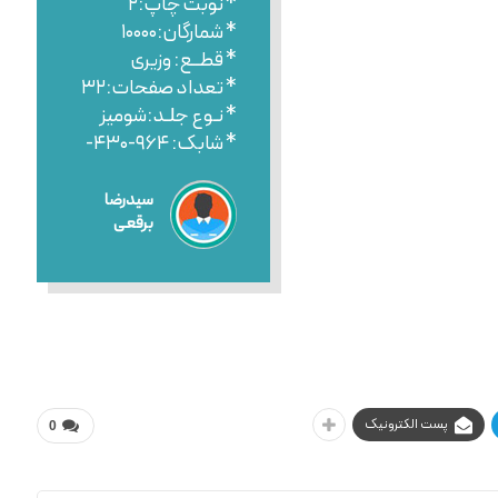
* نوبت چاپ:۲
* شمارگان:۱۰۰۰۰
* قطــع: وزیری
* تعداد صفحات:۳۲
* نـوع جلـد:شومیز
* شابک: ۹۶۴-۴۳۰-
سیدرضا
برقعی
پست الکترونیک
0