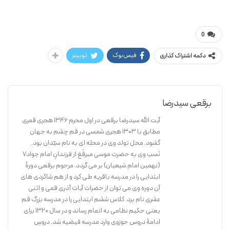
سیدرضا برقعی
0
فیس‌بوک
توییتر
دکمه اشتراک گذاری
برقعی سیدرضا
آیت الله سیدرضا برقعی در اول محرم 1346 هجری قمری
مطابق با 1303 هجری شمسی در قم چشم به جهان
گشود. محل تولد وی در محله ای به نام سیّدان بود.
نَسب وی به حضرت موسی مبرقَعَ از فرزندانِ امام جواد7
(نهمین امام شیعیان) بر می گردد. مرحوم برقعی دورۀ
ابتدایی را در مدرسه باقریه طی کرد و از هم شاگردی های
آن دوره وی می توان از حضرات آیات آذری قمی و اثنی
عشری نام برد. کلاس ششم ابتدایی را در مدرسه بزرگ قم
یعنی حکیم نظامی به اتمام رساند و در سال 1320 برای
ادامۀ دروس حوزوی وارد مدرسه فیضیه شد. دروسِ