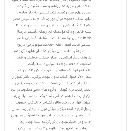
به همراهی شهید دکتر باهنر و استاد دکتر علی گلزاده
غفوری برای جبران کمبود کتب اسلامی به زبان ساده و
برای استفاده عموم در آن دوران، اقدام به تأسیس دفتر
نشر فرهنگ اسلامی نمودند. این مرکز مقدس به لحاظ
نیّت خالص و پاک مؤسسان آن از زمان تأسیس در سال
1352 تا کنون توانسته است در اشاعه و گسترش علوم
اسلامی مانند اصول، فقه، حدیث، علوم قرآنی، تاریخ
اسلام، زندگینامۀ امامان بزرگوار، داستان های قرآن و ده
ها رشته دیگر اسلامی در میان طبقات مختلف و اقشار
متفاوت جامعه سهم به-سزایی داشته باشد.
دفتر نشر فرهنگ اسلامی از بدو پیدایش تا کنون با چاپ
بیش 1700 عنوان کتاب بدون تردید بزرگترین ناشر کشور از
لحاظ چاپ کتب اسلامی است. به همّت مرحوم برقعی
انتشار کتاب برای کودکان و گروه های سنی متفاوت در این
مرکز از ابتدا با اهمیت تلقی شده و کتب متعدد راجع به
آموزش قرآن برای خردسالان، آشنایی با زندگانی حضرت
رسول اکرم 6، ائمه بزرگوار، بزرگان دین، تاریخ ایران، داستان
های علمی و سودمند و ... در این مرکز با شمارگان میلیونی
چاپ و در اختیار نونهالان قرار گرفته است. وی دارای
تألیفات متعددی است. علاوه بر کتب درسی، او روش