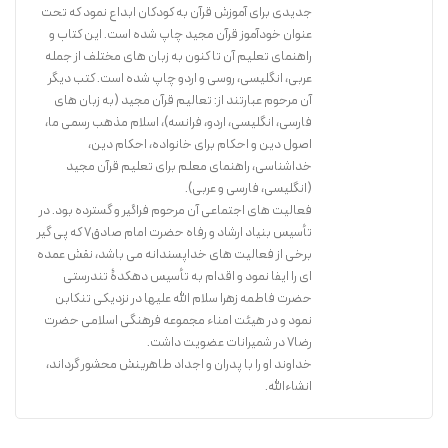
جدیدی برای آموزش قرآن به کودکان ابداع نمود که تحت
عنوان خودآموز قرآن مجید چاپ شده است. این کتاب و
راهنمای تعلیم آن تا کنون به زبان های مختلف از جمله
عربی، انگلیسی، روسی و اردو چاپ شده است. کتب دیگر
آن مرحوم عبارتند از: تعالیم قرآن مجید (به زبان های
فارسی، انگلیسی، اردو، فرانسه)، اسلام مذهب رسمی ما،
اصول دین و احکام برای خانواده، احکام دین،
خداشناسی، راهنمای معلم برای تعلیم قرآن مجید
(انگلیسی، فارسی و عربی).
فعالیت های اجتماعی آن مرحوم فراگیر و گسترده بود. در
تأسیس بنیاد ارشاد و رفاه حضرت امام صادق7 که پی گیر
برخی از فعالیت های خداپسندانه می باشد، نقش عمده
ای را ایفا نمود و اقدام به تأسیس دهکدۀ تندرستی
حضرت فاطمه زهرا سلام الله علیها در نزدیکی تنکابن
نمود و در هیئت امناء مجموعه فرهنگی اسلامی حضرت
رضا7 در شمیرانات عضویت داشت.
خداوند او را با پدران و اجداد طاهرینش محشور گرداند،
انشاءالله.