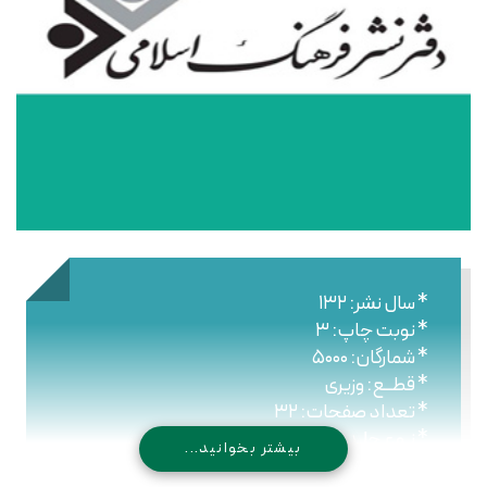
* سال نشر: ۱۳۲
* نوبت چاپ: ۳
* شمارگان: ۵۰۰۰
* قطــع: وزیری
* تعداد صفحات: ۳۲
* نـوع جلـد: شومیز
بیشتر بخوانید...
* شابک: ۹۶۴-۴۳۰-