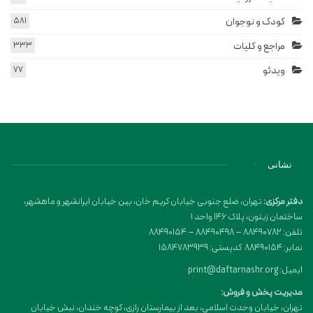
کودک و نوجوان
581
مراجع و کلیات
333
ویدئو
77
نشانی
دفتر مرکزی:
تهران، ضلع جنوبی خیابان کریم خان، بین خیابان ایرانشهر و ماهشهر،
ساختمان زیتون، پلاک 146 واحد 1
تلفن: 88490782 – 88490498 – 88490154
نمابر: 88490154 کدپستی: 1584783939
ایمیل: print@daftarnashr.org
مدیریت پخش و فروش:
تهران، خیابان وحدت اسلامی، بعد از بیمارستان رازی، کوچه خندان، نبش خیابان