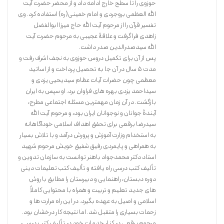
حوزوی را تا سطح خارج ادامه داد و از محضر حضرت آیت
الله العظمی بروجردی و امام خمینی(ره) استفاده کرد. وی
تفسیر قرآن را از مرحوم آیت الله حاج میرزا ابوالفضل
زاهدی فرا گرفت و علاقۀ عجیبی به مرحوم حضرت آیت
الله سیدصدرالدین صدر داشت.
پس از آن برای تکمیل دروس حوزوی به نجف اشرف رفت و
مدت 5 سال در آن جا به تحصیل پرداخت و از اساتید
معظمی چون حضرات آیات عظام سیدیحیی یزدی و
سیداحمد یزدی بهره های فراوان برد. او سپس به ایران
بازگشت. در آن زمان مهمترین مسئله اجتماعی مطرح،
آیندۀ جوانان و نوجوانان ایران بود، و مرحوم آیت الله
سیدرضا برقعی برای تحقق اهداف اسلامی خودآگاهانه
به استخدام وزارت آموزش و پرورش درآمد و با تلاش بسیار
به همراهی و پایمردی رفیق شفیق خویش مرحوم شهید
استاد دکتر محمدجواد باهنر توانست به سازمان تدوین و
تألیف کتب درسی راه یافته و تألیف کتب تعلیمات دینی
دوره دبستان، راهنمایی و دبیرستان را مطابق با روش
های جدید تعلیم و تربیت و همراه با محتوایی کاملاً
اسلامی و اصیل به عهده بگیرد. در این راه مرارت ها و
زحمات بسیاری را متقبل شد. اما نتیجه کار درخشان بود.
مرحوم برقعی در کنار خدمات خود در تألیف کتب درسی،