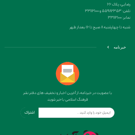
رضایی، پلاک ۶۶
تلفن: 55982353 و 33112100
نمابر: 33112100
شنبه تا چهارشنبه 8 صبح تا 16 بعداز ظهر
خبرنامه
با عضویت در خبرنامه، از آخرین اخبار و تخفیف های دفتر نشر
فرهنگ اسلامی باخبر شوید
اشتراک