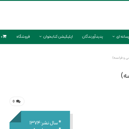
سانه ای
پدیدآورندگان
اپلیکیشن کتابخوان
فروشگاه
0 محصول
ی و فرانسه)
سه)
0
* سال نشر:۱۳۷۴