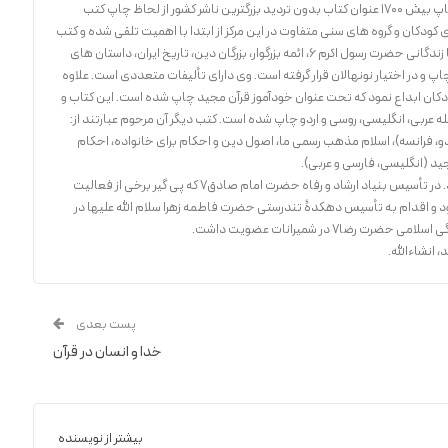
دفتر نشر فرهنگ اسلامی از بدو پیدایش تا کنون با چاپ بیش 1700 عنوان کتاب بدون تردید بزرگترین ناشر کشور از لحاظ چاپ کتب
کودکان و گروه های سنی متفاوت در این مرکز از ابتدا با اهمیت تلقی شده و کتب
متعدد راجع به آموزش قرآن برای خردسالان، آشنایی با زندگانی حضرت رسول اکرم 6، ائمه بزرگوار، بزرگان دین، تاریخ ایران، داستان های
چاپ و در اختیار نونهالان قرار گرفته است. وی دارای تألیفات متعددی است. علاوه
دکان ابداع نمود که تحت عنوان خودآموز قرآن مجید چاپ شده است. این کتاب و
ه عربی، انگلیسی، روسی و اردو چاپ شده است. کتب دیگر آن مرحوم عبارتند از:
دو، فرانسه)، اسلام مذهب رسمی ما، اصول دین و احکام برای خانواده، احکام
د (انگلیسی، فارسی و عربی).
فعالیت های اجتماعی آن مرحوم فراگیر و گسترده بود. در تأسیس بنیاد ارشاد و رفاه حضرت امام صادق7 که پی گیر برخی از فعالیت
د و اقدام به تأسیس دهکدۀ تندرستی حضرت فاطمه زهرا سلام الله علیها در
ا7 در شمیرانات عضویت داشت.
 انشاءالله.
پست بعدی
خدا و انسان در قرآن
بیشتر از نویسنده