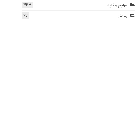
مراجع و کلیات
333
ویدئو
77