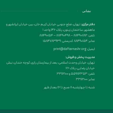
نشانی
دفتر مرکزی:
تهران، ضلع جنوبی خیابان کریم خان، بین خیابان ایرانشهر و
ماهشهر، ساختمان زیتون، پلاک 146 واحد 1
تلفن: 88490782 – 88490498 – 88490154
نمابر: 88490154 کدپستی: 1584783939
ایمیل: print@daftarnashr.org
مدیریت پخش و فروش:
تهران، خیابان وحدت اسلامی، بعد از بیمارستان رازی، کوچه خندان، نبش
خیابان رضایی، پلاک ۶۶
تلفن: 55982353 و 33112100
نمابر: 33112100
شنبه تا چهارشنبه 8 صبح تا 16 بعداز ظهر