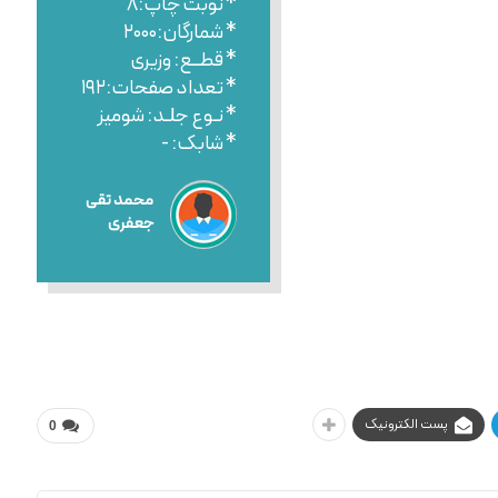
* نوبت چاپ:۸
* شمارگان:۲۰۰۰
* قطــع: وزیری
* تعداد صفحات:۱۹۲
* نـوع جلـد: شومیز
* شابک: -
محمد تقی
جعفری
پست الکترونیک
0