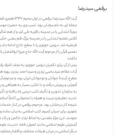
برقعی سیدرضا
دورۀ ابتدایی را در مدرسه باقریه طی کرد و از هم شا
فیضیه شد. دروسِ حوزوی را تا سطح خارج ادامه داد و
تفسیر قرآن را از مرحوم آیت الله حاج میرزا ابوالف
داشت.
آیات عظام سیدیحیی یزدی و سیداحمد یزدی بهره های 
مطرح، آیندۀ جوانان و نوجوانان ایران بود، و مرحوم 
آموزش و پرورش درآمد و با تلاش بسیار به همراهی 
به سازمان تدوین و تألیف کتب درسی راه یافته و تأل
جدید تعلیم و تربیت و همراه با محتوایی کاملاً اسلام
نتیجه کار درخشان بود. مرحوم برقعی در کنار خدمات 
غفوری برای جبران کمبود کتب اسلامی به زبان ساده و
گسترش علوم اسلامی مانند اصول، فقه، حدیث، علوم قرآ
دیگر اسلامی در میان طبقات مختلف و اقشار متفاو