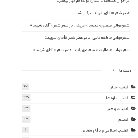
فراخوان مسابقه داستان کوتاه «از تبار پیامبر»
عصر شعر «آقای شهید» برگزار شد
شعرخوانی منصوره محمدی مزینان در عصر شعر «آقای شهید»
شعرخوانی فاطمه نانی‌زاد در عصر شعر «آقای شهید»
شعرخوانی عبدالرحیم سعیدی راد در عصر شعر «آقای شهید»
دسته‌ها
آرشیو اخبار
42
اخبار و تازه ها
137
ادبیات و هنر
136
اسلام
251
انقلاب اسلامی و دفاع مقدس
1