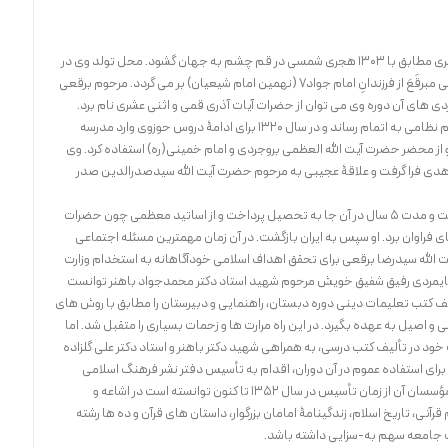
آیت الله سیدرضا برقعی در اول محرم 1346 هجری قمری مطابق با 1303 هجری شمسی در قم چشم به جهان گشود. محل تولد وی در
محله ای به نام سیّدان بود. نَسب وی به حضرت موسی مبرقَعَ از فرزندانِ امام جواد7 (نهمین امام شیعیان) بر می گردد. مرحوم برقعی
گردی های آن دوره وی می توان از حضرات آیات آذری قمی و اثنی عشری نام برد.
کلاس ششم ابتدایی را در مدرسه بزرگ قم یعنی حکیم نظامی به اتمام رساند و در سال 1320 برای ادامۀ دروس حوزوی وارد مدرسه
 از محضر حضرت آیت الله العظمی بروجردی و امام خمینی(ره) استفاده کرد. وی
ضل زاهدی فرا گرفت و علاقۀ عجیبی به مرحوم حضرت آیت الله سیدصدرالدین صدر
پس از آن برای تکمیل دروس حوزوی به نجف اشرف رفت و مدت 5 سال در آن جا به تحصیل پرداخت و از اساتید معظمی چون حضرات
فراوان برد. او سپس به ایران بازگشت. در آن زمان مهمترین مسئله اجتماعی
آیت الله سیدرضا برقعی برای تحقق اهداف اسلامی خودآگاهانه به استخدام وزارت
و پایمردی رفیق شفیق خویش مرحوم شهید استاد دکتر محمدجواد باهنر توانست
یف کتب تعلیمات دینی دوره دبستان، راهنمایی و دبیرستان را مطابق با روش های
ی و اصیل به عهده بگیرد. در این راه مرارت ها و زحمات بسیاری را متقبل شد. اما
خود در تألیف کتب درسی، به همراهی شهید دکتر باهنر و استاد دکتر علی گلزاده
 برای استفاده عموم در آن دوران، اقدام به تأسیس دفتر نشر فرهنگ اسلامی
نمودند. این مرکز مقدس به لحاظ نیّت خالص و پاک مؤسسان آن از زمان تأسیس در سال 1352 تا کنون توانسته است در اشاعه و
نی، تاریخ اسلام، زندگینامۀ امامان بزرگوار، داستان های قرآن و ده ها رشته
ت جامعه سهم به-سزایی داشته باشد.