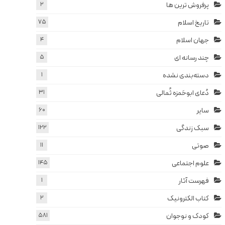
پرفروش ترین ها
2
تاریخ اسلام
75
جهان اسلام
4
چند رسانه ای
5
دسته‌بندی نشده
1
دُعای ابوحَمزه ثُمالی
31
سایر
60
سبک زندگی
122
صوتی
11
علوم اجتماعی
145
فهرست آثار
1
کتاب الکترونیک
2
کودک و نوجوان
581