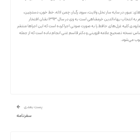
مشتمل بر ۹ کتاب شعر با نام‌های: عبور، در سایه سار نخل ولایت، سرود رگبار، چمن لاله، خط خون، دستچین،
باران اخم، گزیده شعر نیستان، تا ناکجاآباد و گزینه شعر به انتخاب بهاءالدین خرمشاهی است به وی در سال ۱۳۹۳ نشان افتخار
رودی کلیه غزل‌های حافظ را به صورت صوتی اجرا کرده است که این اجراها منتشر
ساس نسخه تصحیح علامه قزوینی و دکتر قاسم غنی انجام داده است که از جمله
وب می‌شود.
پست بعدی
سفرنامه