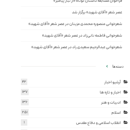
فراخوان مسابقه داستان کوتاه «از تبار پیامبر»
عصر شعر «آقای شهید» برگزار شد
شعرخوانی منصوره محمدی مزینان در عصر شعر «آقای شهید»
شعرخوانی فاطمه نانی‌زاد در عصر شعر «آقای شهید»
شعرخوانی عبدالرحیم سعیدی راد در عصر شعر «آقای شهید»
دسته‌ها
آرشیو اخبار
42
اخبار و تازه ها
137
ادبیات و هنر
136
اسلام
251
انقلاب اسلامی و دفاع مقدس
1