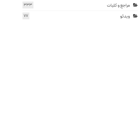
مراجع و کلیات
333
ویدئو
77