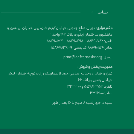
نشانی
دفتر مرکزی:
تهران، ضلع جنوبی خیابان کریم خان، بین خیابان ایرانشهر و
ماهشهر، ساختمان زیتون، پلاک 146 واحد 1
تلفن: 88490782 – 88490498 – 88490154
نمابر: 88490154 کدپستی: 1584783939
ایمیل: print@daftarnashr.org
مدیریت پخش و فروش:
تهران، خیابان وحدت اسلامی، بعد از بیمارستان رازی، کوچه خندان، نبش
خیابان رضایی، پلاک ۶۶
تلفن: 55982353 و 33112100
نمابر: 33112100
شنبه تا چهارشنبه 8 صبح تا 16 بعداز ظهر