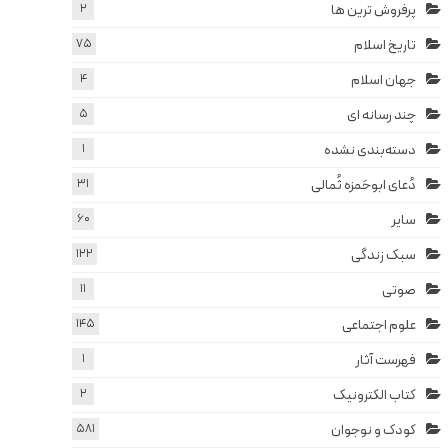
پرفروش ترین ها
2
تاریخ اسلام
75
جهان اسلام
4
چند رسانه ای
5
دسته‌بندی نشده
1
دُعای ابوحَمزه ثُمالی
31
سایر
60
سبک زندگی
122
صوتی
11
علوم اجتماعی
145
فهرست آثار
1
کتاب الکترونیک
2
کودک و نوجوان
581