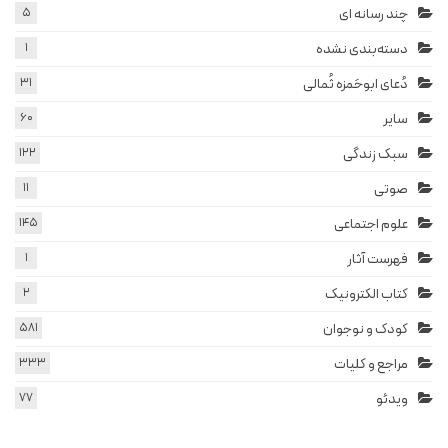
چند رسانه ای
5
دسته‌بندی نشده
1
دُعای ابوحَمزه ثُمالی
31
سایر
60
سبک زندگی
122
صوتی
11
علوم اجتماعی
145
فهرست آثار
1
کتاب الکترونیک
2
کودک و نوجوان
581
مراجع و کلیات
333
ویدئو
77