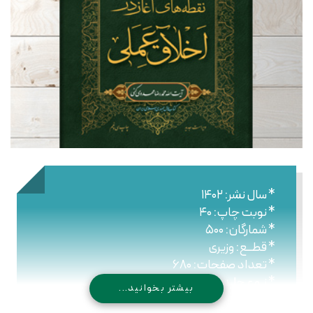
* سال نشر: ۱۴۰۲
* نوبت چاپ: ۴۰
* شمارگان: ۵۰۰
* قطــع: وزیری
* تعداد صفحات: ۶۸۰
* نـوع جلـد: شومیز
بیشتر بخوانید...
* شابک : ۹۷۸۹۶۴۴۳۰۸۴۰۶