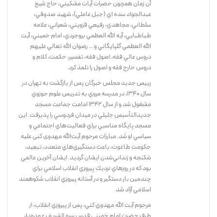
آن زمان همچون حضرات آيات مشكيني، حاج شيخ
عبدالجواد سده اي (جبل عاملي)، شهيد صدوقي،
سلطاني، مجاهدي، رفيعي قزويني، شعراني، علامه
طباطبايي، آيه الله العظمي بروجردي، امام خميني، آيت
الله العظمي گلپايگاني و ... رضوان الله تعالي عليهم
مقصود از اخلاق عملی، آداب و دستورهای خاصی است که در مسیر تزکیه و
دروس عالي فقه، اصول فقه، تفسير، حكمت، كلام و
تهذیب، التزام به آنها ضرورت دارد و از طریق عمل، ما را به هدف نزدیک
دروس خارج فقه و اصول را تلمذ كرد.
می‌سازد. مرحوم آیت الله محمّدرضا مهدوی کنی، در این کتاب، (که نخست به
رييس جديد مجلس خبرگان پس از بازگشت به تهران در
عنوان درس اخلاق برای دانشجویان دانشگاه امام صادق علیه السلام در تهران،
سال 1340، در مدرسه مروي به تدريس علوم حوزوي
ایراد شده و بعد از تغییرات و اصلاحات لازم، بصورت مکتوب در آمده است) با
مشغول شد و از سال 1342 امامت جماعت مسجد
اِشراف و دقت نظر و تسلّطی کامل بر موضوع اخلاق عملی، به شرح و بسط
جديد‌التأسيس جليلي در ميدان فردوسي را پذيرفت. اين
نقطه‌های آغازین این مطلب پرداخته و به گونه‌ای شایسته و بایسته از عهدۀ
مسجد پايگاه مناسبي براي فعاليت‌هاي اجتماعي و
طرح این مهم برآمده‌اند.
سياسي او شد. مبارزات مرحوم آیت‌الله مهدوی کنی عليه
این کتاب شریف که تا کنون، به چاپ‌های متعدد رسیده و خوانندگان بسیاری
حكومت طاغوت، باعث دستگيري‌هاي متعدد،‌ تبعيد،‌
داشته و دارد، در سال‌ ۱۳۷۱ به عنوان کتاب سال جمهوری اسلامی ایران،
شكنجه و زنداني‌شدن ايشان گرديد. ايشان آخرين عالمي
شناخته شده است.
بود كه در روزهاي نزديك پيروزي انقلاب اسلامي براي
چندمين بار دستگير و در آستانه پيروزي انقلاب شكوهمند
اسلامي آزاد شد.
خرید کتاب
مرحوم آيت الله مهدوي كني، پس از پيروزي انقلاب، از
طرف حضرت امام خميني قدس سره الشريف عهده‌دار