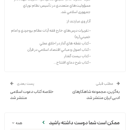
مسؤوليت‌هاي متعددي در تأسيس نظام نوپاي
جمهوری اسلامي شد.
آثار وی عبارتند از:
• تقريرات درس‌هاي خارج فقه آيات عظام بروجردي و امام
خميني(ره)
• كتاب نقطه هاي آغاز در اخلاق عملي
• كتاب اصول و مباني اقتصاد اسلامي در قرآن
• كتاب بيست گفتار
• كتاب شرح دعاي افتتاح...
مطلب قبلی
پست بعدی
به‌گزین، مجموعه شاهکارهای
خلاصه کتاب دعوت اسلامی
ادبی ایران منتشر شد
منتشر شد
ممکن است شما دوست داشته باشید
همه