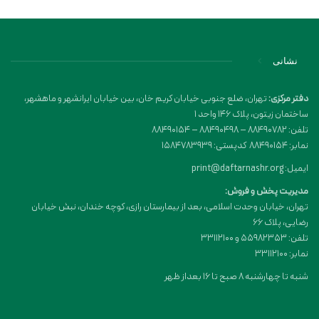
نشانی
دفتر مرکزی:
تهران، ضلع جنوبی خیابان کریم خان، بین خیابان ایرانشهر و ماهشهر،
ساختمان زیتون، پلاک 146 واحد 1
تلفن: 88490782 – 88490498 – 88490154
نمابر: 88490154 کدپستی: 1584783939
ایمیل: print@daftarnashr.org
مدیریت پخش و فروش:
تهران، خیابان وحدت اسلامی، بعد از بیمارستان رازی، کوچه خندان، نبش خیابان
رضایی، پلاک ۶۶
تلفن: 55982353 و 33112100
نمابر: 33112100
شنبه تا چهارشنبه 8 صبح تا 16 بعداز ظهر