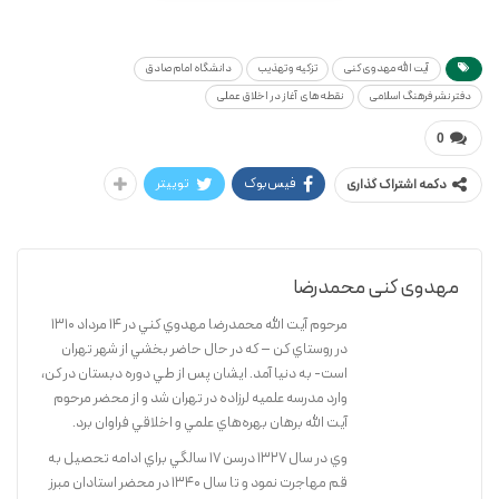
محمدرضا مهدوی کنی
نقطه های آغاز در اخلاق عملی(ویراست جدید)
آیت الله مهدوی کنی
تزکیه و تهذیب
دانشگاه امام صادق
دفتر نشر فرهنگ اسلامی
نقطه های آغاز در اخلاق عملی
0
فیس‌بوک
توییتر
دکمه اشتراک گذاری
مهدوی کنی محمدرضا
مرحوم آيت الله محمدرضا مهدوي كني در 14 مرداد 1310
در روستاي كن – كه در حال حاضر بخشي از شهر تهران
است- به دنيا آمد. ايشان پس از طي دوره دبستان در كن،
وارد مدرسه علميه لرزاده در تهران شد و از محضر مرحوم
آيت الله برهان بهره‌هاي علمي و اخلاقي فراوان برد.
وي در سال 1327 درسن 17 سالگي براي ادامه تحصيل به
قم مهاجرت نمود و تا سال 1340 در محضر استادان مبرز