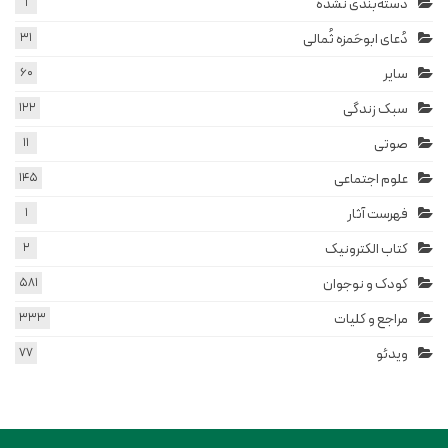
دسته‌بندی نشده
1
دُعای ابوحَمزه ثُمالی
31
سایر
60
سبک زندگی
122
صوتی
11
علوم اجتماعی
145
فهرست آثار
1
کتاب الکترونیک
2
کودک و نوجوان
581
مراجع و کلیات
333
ویدئو
77