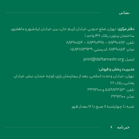
نشانی
دفتر مرکزی:
تهران، ضلع جنوبی خیابان کریم خان، بین خیابان ایرانشهر و ماهشهر،
ساختمان زیتون، پلاک 146 واحد 1
تلفن: 88490782 – 88490498 – 88490154
نمابر: 88490154 کدپستی: 1584783939
ایمیل: print@daftarnashr.org
مدیریت پخش و فروش:
تهران، خیابان وحدت اسلامی، بعد از بیمارستان رازی، کوچه خندان، نبش خیابان
رضایی، پلاک ۶۶
تلفن: 55982353 و 33112100
نمابر: 33112100
شنبه تا چهارشنبه 8 صبح تا 16 بعداز ظهر
خبرنامه