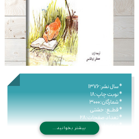
* سال نشر:۱۳۷۶
* نوبت چاپ:۱۸
* شمارگان:۳۰۰۰
* قطــع: خشتی
* تعداد صفحات:۲۸
* نـوع جلـد: شومیز
بیشتر بخوانید...
* شابک: ۹۷۸-۹۶۴-۴۳۰-۴۳۶-۱