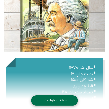
* سال نشر:۱۳۷۸
* نوبت چاپ:۳
* شمارگان:۱۵۰۰
* قطــع: وزیری
* تعداد صفحات:۴۸
* نـوع جلـد: شومیز
بیشتر بخوانید...
* شابک: ۹۷۸۹۶۴۴۳۰۷۳۶۲