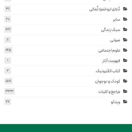
دُعای ابوحَمزه ثُمالی
31
سایر
60
سبک زندگی
122
صوتی
11
علوم اجتماعی
145
فهرست آثار
1
کتاب الکترونیک
2
کودک و نوجوان
581
مراجع و کلیات
333
ویدئو
77