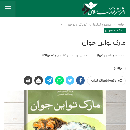
خانه
موضوع کتابها
کودک و نوجوان
کودک و نوجوان
مارک تواین جوان
آخرین بروزرسانی
25 اردیبهشت, 1399
توسط
طهماسبی شهلا
0
دکمه اشتراک گذاری