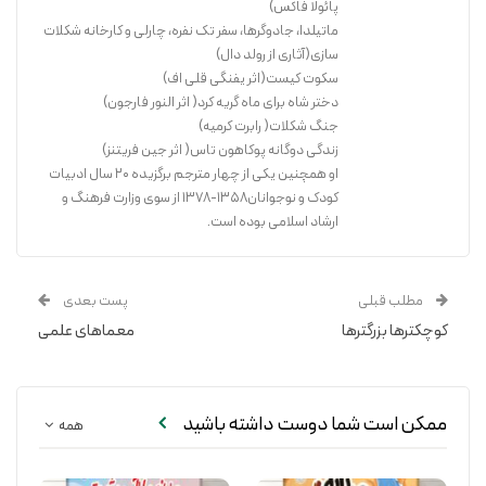
پائولا فاکس)
ماتیلدا، جادوگرها، سفر تک نفره، چارلی و کارخانه شکلات
سازی(آثاری از رولد دال)
سکوت کیست(اثر یفنگی قلی اف)
دختر شاه برای ماه گریه کرد( اثر النور فارجون)
جنگ شکلات( رابرت کرمیه)
زندگی دوگانه پوکاهون تاس( اثر جین فریتنز)
او همچنین یکی از چهار مترجم برگزیده 20 سال ادبیات
کودک و نوجوانان1358-1378 از سوی وزارت فرهنگ و
ارشاد اسلامی بوده است.
مطلب قبلی
پست بعدی
کوچکترها بزرگترها
معماهای علمی
ممکن است شما دوست داشته باشید
همه