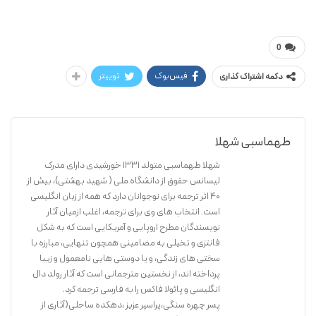
لوییس سبین / شهلا طهماسبی
مارک تواین جوان
0
فیس‌بوک
توییتر
دکمه اشتراک گذاری
طهماسبی شهلا
شهلا طهماسبی متولد 1331 خورشیدی دارای مدرک
لیسانس حقوق از دانشگاه ملی ( شهید بهشتی)، بیش از
40 اثر ترجمه برای نوجوانان دارد که همه از زبان انگلیسی
است. انتخاب های وی برای ترجمه، اغلب ازمیان آثار
نویسندگان مطرح اروپایی و آمریکایی است که به شکل
فانتزی و تخیلی به مضامینی همچون تنهایی، مبارزه با
سختی های زندگی، و یا دوستی هایی نامعمول و زیبا
پرداخته اند، از نخستین مترجمانی است که آثار رولد دال
انگلیسی و پائولا فاکس را به فارسی ترجمه کرد.
پسر چهره سنگی،پراسپر عزیز ،دهکده ساحلی(آثاری از