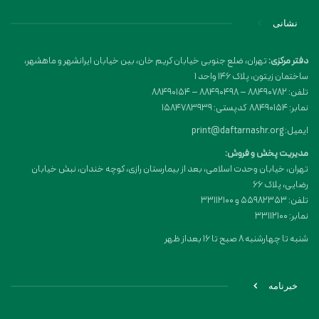
نشانی
دفتر مرکزی:
تهران، ضلع جنوبی خیابان کریم خان، بین خیابان ایرانشهر و ماهشهر،
ساختمان زیتون، پلاک 146 واحد 1
تلفن: 88490782 – 88490498 – 88490154
نمابر: 88490154 کدپستی: 1584783939
ایمیل: print@daftarnashr.org
مدیریت پخش و فروش:
تهران، خیابان وحدت اسلامی، بعد از بیمارستان رازی، کوچه خندان، نبش خیابان
رضایی، پلاک ۶۶
تلفن: 55982353 و 33112100
نمابر: 33112100
شنبه تا چهارشنبه 8 صبح تا 16 بعداز ظهر
خبرنامه