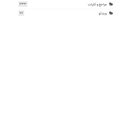
مراجع و کلیات
333
ویدئو
77