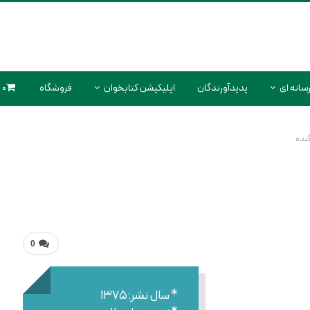
سانه ای
پدیدآورندگان
اپلیکیشن کتابخوان
فروشگاه
0 محصول
گنده
0
* سال نشر:۱۳۷۵