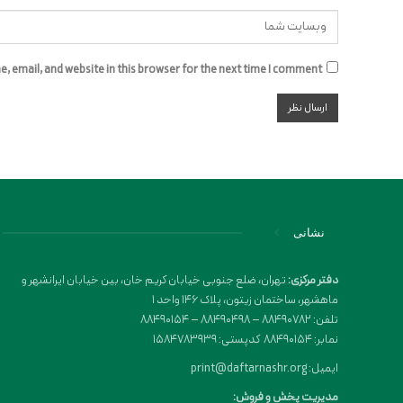
 email, and website in this browser for the next time I comment.
نشانی
دفتر مرکزی:
تهران، ضلع جنوبی خیابان کریم خان، بین خیابان ایرانشهر و
ماهشهر، ساختمان زیتون، پلاک 146 واحد 1
تلفن: 88490782 – 88490498 – 88490154
نمابر: 88490154 کدپستی: 1584783939
ایمیل: print@daftarnashr.org
مدیریت پخش و فروش: