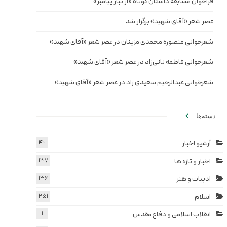
فراخوان مسابقه داستان کوتاه «از تبار پیامبر»
عصر شعر «آقای شهید» برگزار شد
شعرخوانی منصوره محمدی مزینان در عصر شعر «آقای شهید»
شعرخوانی فاطمه نانی‌زاد در عصر شعر «آقای شهید»
شعرخوانی عبدالرحیم سعیدی راد در عصر شعر «آقای شهید»
دسته‌ها
آرشیو اخبار
42
اخبار و تازه ها
137
ادبیات و هنر
136
اسلام
251
انقلاب اسلامی و دفاع مقدس
1