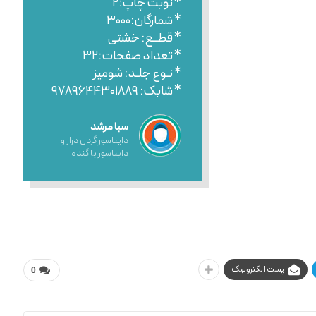
* نوبت چاپ:۲
* شمارگان:۳۰۰۰
* قطــع: خشتی
* تعداد صفحات:۳۲
* نـوع جلـد: شومیز
* شابک: ۹۷۸۹۶۴۴۳۰۱۸۸۹
سبا مرشد
دایناسور گردن دراز و
دایناسور پا گنده
پست الکترونیک
0