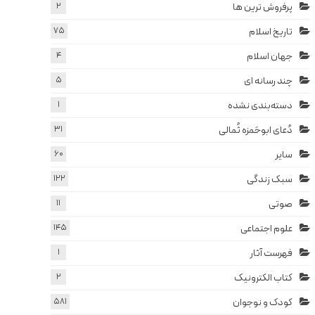
پرفروش ترین ها
2
تاریخ اسلام
75
جهان اسلام
4
چند رسانه ای
5
دسته‌بندی نشده
1
دُعای ابوحَمزه ثُمالی
31
سایر
60
سبک زندگی
122
صوتی
11
علوم اجتماعی
145
فهرست آثار
1
کتاب الکترونیک
2
کودک و نوجوان
581