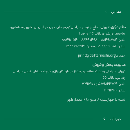
نشانی
دفتر مرکزی:
تهران، ضلع جنوبی خیابان کریم خان، بین خیابان ایرانشهر و ماهشهر،
ساختمان زیتون، پلاک 146 واحد 1
تلفن: 88490782 – 88490498 – 88490154
نمابر: 88490154 کدپستی: 1584783939
ایمیل: print@daftarnashr.org
مدیریت پخش و فروش:
تهران، خیابان وحدت اسلامی، بعد از بیمارستان رازی، کوچه خندان، نبش خیابان
رضایی، پلاک ۶۶
تلفن: 55982353 و 33112100
نمابر: 33112100
شنبه تا چهارشنبه 8 صبح تا 16 بعداز ظهر
خبرنامه