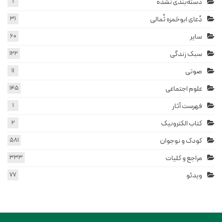
دسته‌بندی نشده
1
دُعای ابوحَمزه ثُمالی
31
سایر
60
سبک زندگی
122
صوتی
11
علوم اجتماعی
145
فهرست آثار
1
کتاب الکترونیک
2
کودک و نوجوان
581
مراجع و کلیات
333
ویدئو
77