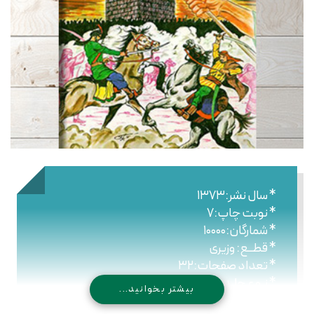
* سال نشر:۱۳۷۳
* نوبت چاپ:۷
* شمارگان:۱۰۰۰۰
* قطــع: وزیری
* تعداد صفحات:۳۲
* نـوع جلـد: شومیز
بیشتر بخوانید...
* شابک: -