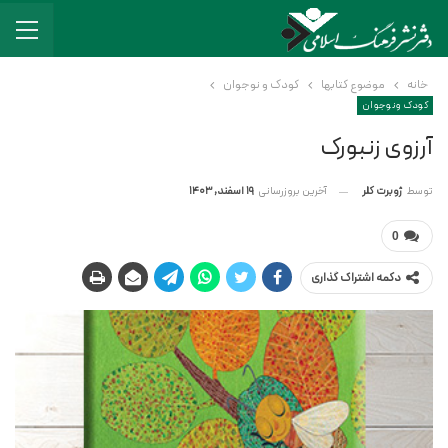
خانه
موضوع کتابها
کودک و نوجوان
کودک و نوجوان
آرزوی زنبورک
آخرین بروزرسانی
19 اسفند, 1403
توسط
ژوبرت کلر
0
دکمه اشتراک گذاری