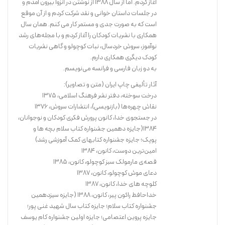
آغاز کردم. اما از سال ١٣٨٨ از نوشتن در انزوا بیرون آمدم و
در جلسات داستان خوانی و نقد شرکت کردم و از آن موقع
است که به صورت جدی و مستمر کار می کنم. همان سال
همکاری با نشریات کودکان را آغاز کردم و با مجله‌های رشد
نوآموز، سروش خردسال، نبات کوچولو و گاهی نشریات
کودک دیگری همکاری دارم.
خرید کتاب
به دو زبان فارسی و فرانسه می‌نویسم.
آثار تألیفی چاپ ایران (متن و تصاویر):
درخت سوخته، دفتر نشر فرهنگ اسلامی، ۱۳۷۵
نقاش چهره‌ها (بازنویسی)، انتشارات سروش، ۱۳۷۶
در جستجوی خدا، کانون پرورش فکری کودکان و نوجوانان،
۱۳۸۴(جایزه دهمین جشنواره کتاب سلام بچه ها و
پوپک؛ جایزه جشنواره کتابهای کمک آموزشی رشد)
امین‌ترین دوست، کانون، ۱۳۸۴
قصه‌ی مارمولک سبز کوچولو، کانون، ۱۳۸۵
دعای موش کوچولو، کانون، ۱۳۸۷
کلوچه های خدا، کانون، ۱۳۸۷
خداحافظ راکون پیر، کانون، ١٣٨٨ (جایزه سیزدهمین
جشنواره کتاب سلام؛ جایزه کتاب سال شهید غنی پور؛
جایزه پروین اعتصامی؛ جایزه اولین جشنواره کام یوسف