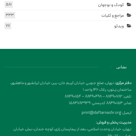
کودک و نوجوان
581
مراجع و کلیات
333
ویدئو
77
نشانی
دفتر مرکزی:
تهران، ضلع جنوبی خیابان کریم خان، بین خیابان ایرانشهر و ماهشهر،
ساختمان زیتون، پلاک 146 واحد 1
تلفن: 88490782 – 88490498 – 88490154
نمابر: 88490154 کدپستی: 1584783939
ایمیل: print@daftarnashr.org
مدیریت پخش و فروش:
تهران، خیابان وحدت اسلامی، بعد از بیمارستان رازی، کوچه خندان، نبش خیابان
رضایی، پلاک ۶۶