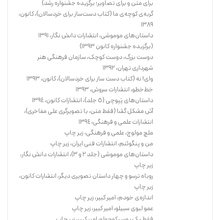
برای متن و برای تصاویر؛ برگزیده جشنواره رشد)
گربه‌ی کوچه‌ی ما (کتاب دست‌ساز برای خردسالان)، کانون،
١٣٨٩
داستان‌های موموشی، انتشارات دانش نگار، ١٣٩١
(برگزیده جشنواره کانون ١٣٩٣)
دوست بزرگ، دوست کوچک، سازمان فرهنگی هنر
شهرداری تهران، ١٣٩٢
وای! نه (کتاب دست ساز برای خردسالان)، کانون، ١٣٩٣
خط‌خطو، انتشارات سروش، ١٣٩٣
داستان‌های پَپوچی (٥ جلد)، انتشارات کانون، ١٣٩٤
آش مشکل گشا (فقط متن، با تصویرگری علی مفاخری)،
انتشارات علمی و فرهنگی، ١٣٩٤
ملچ مولوچ، علمی و فرهنگی، زیر چاپ
من و پنگوئنم، انتشارات فنی ایران، زیر چاپ
داستان‌های موموشی (جلد ٢ و ٣)، انتشارات دانش نگار،
زیر چاپ
روباه ترسو و چهار داستان تصویری دیگر، انتشارات کانون،
زیر چاپ
اندازه‌ی خودم، امیر کبیر، زیر چاپ
عمو لبوی سبیلو، امیر کبیر، زیر چاپ
فقط یک بوس کوچولو، امیر کبیر، زیر چاپ