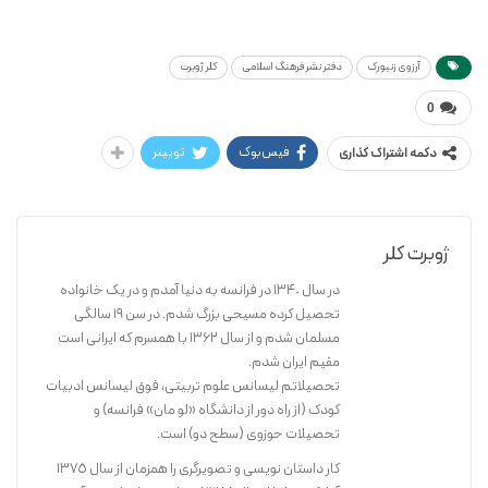
کلر ژوبرت
آرزوی زنبورک
آرزوی زنبورک
دفتر نشر فرهنگ اسلامی
کلر ژوبرت
0
فیس‌بوک
توییتر
دکمه اشتراک گذاری
ژوبرت کلر
در سال ۱۳۴٠ در فرانسه به دنیا آمدم و در یک خانواده
تحصیل کرده مسیحی بزرگ شدم. در سن ۱٩ سالگی
مسلمان شدم و از سال ۱۳۶۲ با همسرم که ایرانی است
مقیم ایران شدم.
تحصیلاتم لیسانس علوم تربیتی، فوق لیسانس ادبیات
کودک (از راه دور از دانشگاه «لو مان» فرانسه) و
تحصیلات حوزوی (سطح دو) است.
کار داستان نویسی و تصویرگری را همزمان از سال ١٣٧٥