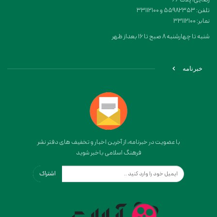
تلفن: 55982353 و 33112100
نمابر: 33112100
شنبه تا چهارشنبه 8 صبح تا 16 بعداز ظهر
خبرنامه
با عضویت در خبرنامه، از آخرین اخبار و تخفیف های دفتر نشر
فرهنگ اسلامی باخبر شوید
اشتراک