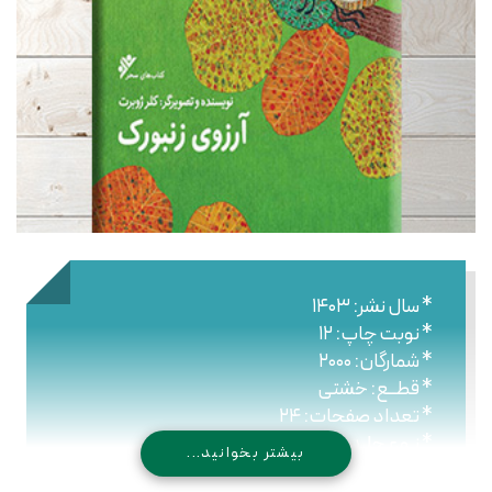
* سال نشر: ۱۴۰۳
* نوبت چاپ: ۱۲
* شمارگان: ۲۰۰۰
* قطــع: خشتی
* تعداد صفحات: ۲۴
* نـوع جلـد: شومیز
بیشتر بخوانید...
* شابک: ۹۷۸۹۶۴۴۷۶۳۷۳۱