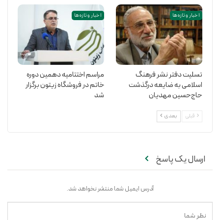
اخبار و تازه ها
اخبار و تازه ها
دکتر عبدالله نصری دیگر سخنران این مراسم با اشاره به سالها همراهی
و مراودت با علامه جعفری، شرح نهج البلاغه علامه را شرحی دارای روانی
تسلیت دفتر نشر فرهنگ
مراسم اختتامیه دهمین دوره
و پیچیدگی توأمان دانست و با اشاره به ویراست جدید ترجمه و تفسیر
اسلامی به ضایعه درگذشت
خاتم در فروشگاه زیتون برگزار
نهج البلاغه گفت که این ویراست با زدودن برخی غموض و پیچیدگی ها
حاج‌حسین مهدیان
شد
در عین حفظ متن اصلی به روانی اثر کمک کرده است.
قبلی
بعدی
ارسال یک پاسخ
آدرس ایمیل شما منتشر نخواهد شد.