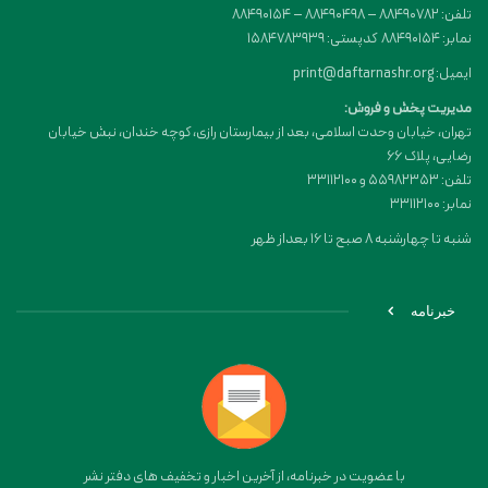
تلفن: 88490782 – 88490498 – 88490154
نمابر: 88490154 کدپستی: 1584783939
ایمیل: print@daftarnashr.org
مدیریت پخش و فروش:
تهران، خیابان وحدت اسلامی، بعد از بیمارستان رازی، کوچه خندان، نبش خیابان
رضایی، پلاک ۶۶
تلفن: 55982353 و 33112100
نمابر: 33112100
شنبه تا چهارشنبه 8 صبح تا 16 بعداز ظهر
خبرنامه
با عضویت در خبرنامه، از آخرین اخبار و تخفیف های دفتر نشر