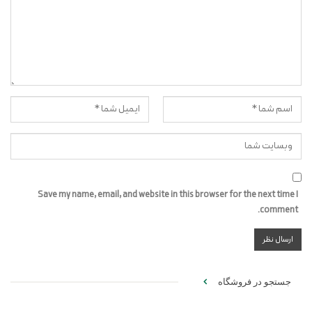
استاد عبدالله فاطمی نیا سخنران ویژه این مراسم با بزرگداشت یاد و
خاطره آیت الله مهدوی کنی قدس سره موسس فقید دانشگاه امام
صادق علیه السلام، تأسیس دانشگاه امام صادق علیه السلام را صدقه
جاریه و باقیات صالحات آن مرحوم دانست که نمونه آن تدریس نهج
البلاغه علامع جعفری در دانشگاه امام صادق علیه السلام است.
استاد فاطمی نیا انس با نهج البلاغه را یکی از راه های آرامش و تقرب به
خدای متعال بر شمرد و با ذکر نقل قولهایی از بزرگان اهل سنت از جمله
شیخ محمد عبدو، عالم شهیر مصری در وصف نهج البلاغه، همگان
خصوصاً جوانان و دانشجویان را به انس دائمی با سخنان امیر المومنین
Save my name, email, and website in this browser for the next time I
علیه السلام توصیه کرد.
comment.
جستجو در فروشگاه