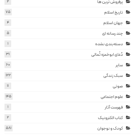
پرفروش ترین ها
2
تاریخ اسلام
75
جهان اسلام
4
چند رسانه ای
5
دسته‌بندی نشده
1
دُعای ابوحَمزه ثُمالی
31
سایر
60
سبک زندگی
122
صوتی
11
علوم اجتماعی
145
فهرست آثار
1
کتاب الکترونیک
2
کودک و نوجوان
581