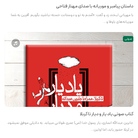
داستان پیامبر و موریانه با صدای مهناز فتاحی
با مهربانی لبخند زد و گفت: «آمدم به تو و دوستانت خسته نباشید بگویم. آفرین به شما
موریانه‌های باوفا و…
صوتی
کتاب صوتی یاد یار و دیار تا کربلا
جابربن عبدالله انصاری، یار رسول خدا (ص) عمری طولانی می­یابد. به دلایلی موفق نمی­شود
در کربلا حضور یابد، اما اولین…