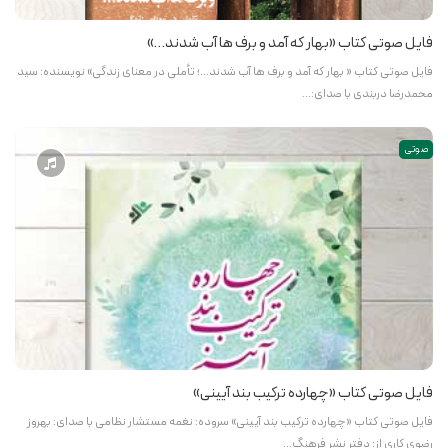
فایل صوتی کتاب «بهار که آمد و برف ها آب شدند…»
فایل صوتی کتاب « بهار که آمد و برف ها آب شدند...؛ تأملی در معنای زندگی» نویسنده: سید
محمدرضا دربندی با صدای:…
صوتی
فایل صوتی کتاب «چهارده ترکیب بند آیینی»
فایل صوتی کتاب «چهارده ترکیب بند آیینی» سروده: نغمه مستشار نظامی با صدای: بهروز
رضوی کاری از: دفتر نشر فرهنگ…