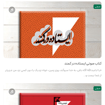
صوتی
کتاب صوتی ایستاده در کمند
«یا اباعبدالله! آگاه باش، به خدا ســوگند، روی زمین، خواه نزدیک یا دور، کسی نزد من عــزیزتر
از شما نیست و…
صوتی