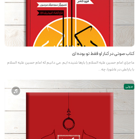
کتاب صوتی در کنار او فقط تو بوده ای
ماجرای امام حسین علیه ­السلام را بارها شنیده ­ایم. می دانیم که امام حسین علیه­ السلام
با یارانش در عاشورا، چه…
صوتی