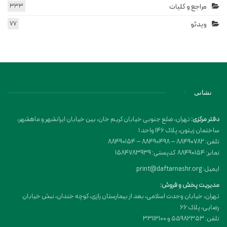
مراجع و کلیات
333
ویدئو
77
نشانی
دفتر مرکزی:
تهران، ضلع جنوبی خیابان کریم خان، بین خیابان ایرانشهر و ماهشهر،
ساختمان زیتون، پلاک 146 واحد 1
تلفن: 88490782 – 88490498 – 88490154
نمابر: 88490154 کدپستی: 1584783939
ایمیل: print@daftarnashr.org
مدیریت پخش و فروش:
تهران، خیابان وحدت اسلامی، بعد از بیمارستان رازی، کوچه خندان، نبش خیابان
رضایی، پلاک ۶۶
تلفن: 55982353 و 33112100