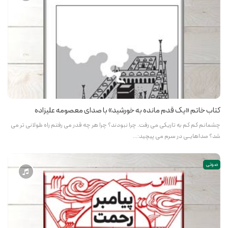
کتاب خاتم «یک قدم مانده به خورشید» با صدای معصومه علیزاده
چشمانم کم کم به تاریکی می رفت. چرا نبودند؟ چرا هر چه قدر می رفتم راه طولانی تر می
شد؟ صداهایــی در سـرم می پیچید:…
صوتی