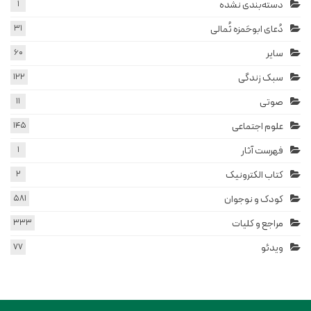
دسته‌بندی نشده
1
دُعای ابوحَمزه ثُمالی
31
سایر
60
سبک زندگی
122
صوتی
11
علوم اجتماعی
145
فهرست آثار
1
کتاب الکترونیک
2
کودک و نوجوان
581
مراجع و کلیات
333
ویدئو
77