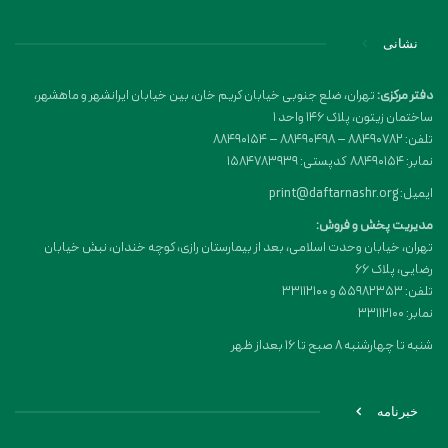
نشانی
دفتر مرکزی:
تهران، ضلع جنوبی خیابان کریم خان، بین خیابان ایرانشهر و ماهشهر،
ساختمان زیتون، پلاک 146 واحد 1
تلفن: 88490782 – 88490498 – 88490154
نمابر: 88490154 کدپستی: 1584783939
ایمیل: print@daftarnashr.org
مدیریت پخش و فروش:
تهران، خیابان وحدت اسلامی، بعد از بیمارستان رازی، کوچه خندان، نبش خیابان
رضایی، پلاک ۶۶
تلفن: 55982353 و 33112100
نمابر: 33112100
شنبه تا چهارشنبه 8 صبح تا 16 بعداز ظهر
خبرنامه