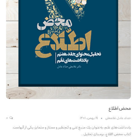
محض اطلاع
حداد عادل غلامعلی
19 بهمن, 1401
0
يادداشت‌های علم، به‌عنوان يك منبع غنی و كم‌نظير و ممتاز و متمايز، یکی از آنهاست.
کتاب محض اطّلاع، برمبنای تحلیل…