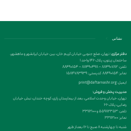
نشانی
دفتر مرکزی:
تهران، ضلع جنوبی خیابان کریم خان، بین خیابان ایرانشهر و ماهشهر،
ساختمان زیتون، پلاک 146 واحد 1
تلفن: 88490782 – 88490498 – 88490154
نمابر: 88490154 کدپستی: 1584783939
ایمیل: print@daftarnashr.org
مدیریت پخش و فروش:
تهران، خیابان وحدت اسلامی، بعد از بیمارستان رازی، کوچه خندان، نبش خیابان
رضایی، پلاک ۶۶
تلفن: 55982353 و 33112100
نمابر: 33112100
شنبه تا چهارشنبه 8 صبح تا 16 بعداز ظهر