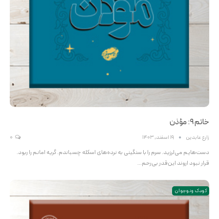
خاتم ۹: مؤذن
زارع عابدین
19 اسفند, 1403
0
دست‌هایم می‌لرزید. سرم را با سنگینی به نرده‌های اسکله چسباندم. گریه امانم را ربود.
قرار نبود اروند این‌قدر بی‌رحم…
کودک و نوجوان