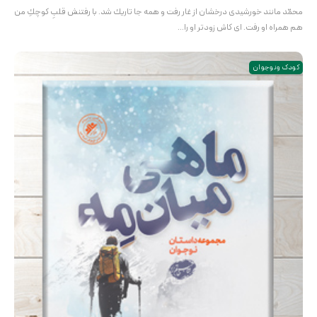
محمّد مانند خورشيدی درخشان از غار رفت و همه جا تاريك شد. با رفتنش قلبِ كوچكِ من
هم همراه او رفت. ای كاش زودتر او را…
کودک و نوجوان