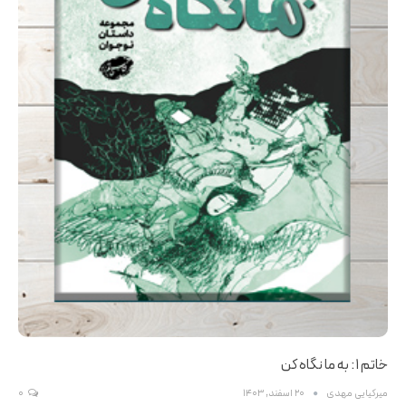
خاتم ۱: به ما نگاه کن
میرکیایی مهدی
20 اسفند, 1403
0