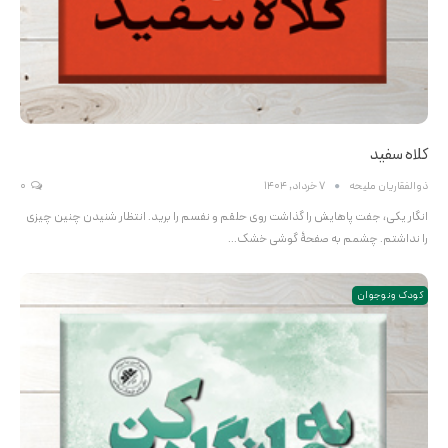
کلاه سفید
ذوالفقاریان ملیحه
7 خرداد, 1404
0
انگار یکی، جفت پاهایش را گذاشت روی حلقم و نفسم را برید. انتظار شنیدن چنین چیزی
را نداشتم. چشمم به صفحۀ گوشی خشک…
کودک و نوجوان