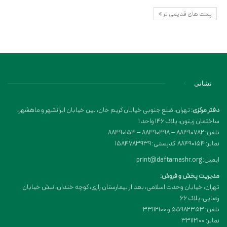
پست های قدیمی تر
نشانی
دفتر مرکزی:
تهران، ضلع جنوبی خیابان کریم خان، بین خیابان ایرانشهر و ماهشهر،
ساختمان زیتون، پلاک 146 واحد 1
تلفن: 88490782 – 88490498 – 88490154
نمابر: 88490154 کدپستی: 1584783939
ایمیل: print@daftarnashr.org
مدیریت پخش و فروش:
تهران، خیابان وحدت اسلامی، بعد از بیمارستان رازی، کوچه خندان، نبش خیابان
رضایی، پلاک ۶۶
تلفن: 55982353 و 33112100
نمابر: 33112100