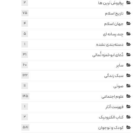
پرفروش ترین ها
2
تاریخ اسلام
75
جهان اسلام
4
چند رسانه ای
5
دسته‌بندی نشده
1
دُعای ابوحَمزه ثُمالی
31
سایر
60
سبک زندگی
122
صوتی
11
علوم اجتماعی
145
فهرست آثار
1
کتاب الکترونیک
2
کودک و نوجوان
581