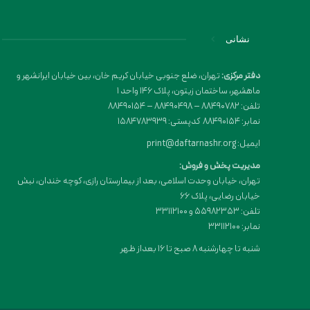
نشانی
دفتر مرکزی:
تهران، ضلع جنوبی خیابان کریم خان، بین خیابان ایرانشهر و
ماهشهر، ساختمان زیتون، پلاک 146 واحد 1
تلفن: 88490782 – 88490498 – 88490154
نمابر: 88490154 کدپستی: 1584783939
ایمیل: print@daftarnashr.org
مدیریت پخش و فروش:
تهران، خیابان وحدت اسلامی، بعد از بیمارستان رازی، کوچه خندان، نبش
خیابان رضایی، پلاک ۶۶
تلفن: 55982353 و 33112100
نمابر: 33112100
شنبه تا چهارشنبه 8 صبح تا 16 بعداز ظهر