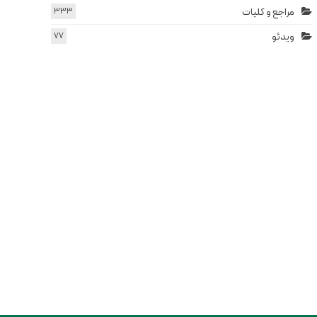
مراجع و کلیات
333
ویدئو
77