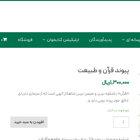
سانه ای
پدیدآورندگان
اپلیکیشن کتابخوان
فروشگاه
0 محصول
پیوند قرآن و طبیعت
1,300,000
ریال
«قرآن» باشکوه ترین و نفیس ترین شاهکار الهی است که از سیمای دلربای
خالق خود پرده برمی دارد و…
موجود در انبار
پیوند
افزودن به سبد خرید
قرآن
و
شناسه محصول:
پیوند قرآن و طبیعت
دسته:
مراجع و کلیات