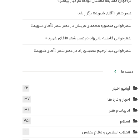
فراخوان مسابقه داستان کوتاه «از تبار پیامبر»
عصر شعر «آقای شهید» برگزار شد
شعرخوانی منصوره محمدی مزینان در عصر شعر «آقای شهید»
شعرخوانی فاطمه نانی‌زاد در عصر شعر «آقای شهید»
شعرخوانی عبدالرحیم سعیدی راد در عصر شعر «آقای شهید»
دسته‌ها
آرشیو اخبار
42
اخبار و تازه ها
137
ادبیات و هنر
136
اسلام
251
انقلاب اسلامی و دفاع مقدس
1