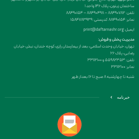
ساختمان زیتون، پلاک 146 واحد 1
تلفن: 88490782 – 88490498 – 88490154
نمابر: 88490154 کدپستی: 1584783939
ایمیل: print@daftarnashr.org
مدیریت پخش و فروش:
تهران، خیابان وحدت اسلامی، بعد از بیمارستان رازی، کوچه خندان، نبش خیابان
رضایی، پلاک ۶۶
تلفن: 55982353 و 33112100
نمابر: 33112100
شنبه تا چهارشنبه 8 صبح تا 16 بعداز ظهر
خبرنامه