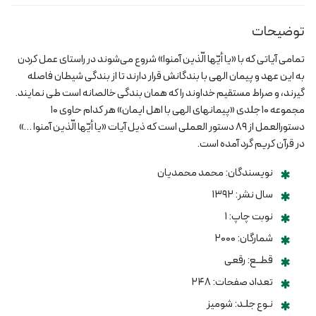
عدد
توضیحات
تمامی آیاتی که با «یا أیّها الّذین آمنوا» شروع می‌شوند در راستای عمل کردن
به این عهد و پیمان الهی با بندگانش قرار دارند تا از بندگی شیطان فاصله
گیرند، و صراط مستقیم خداوند را که همان بندگی خالصانه است طی نمایند.
مجموعه ۱۰ جلدی «پیمانهای الهی با اهل ایمان» هر کدام حاوی ۱۰
دستورالعمل از ۸۹ دستور العملی است که ذیل آیات «یا أیّها الّذین آمنوا …»
در قرآن کریم گرد آمده است.
نویسندگان: محمد محمدیان
سال نشر: ۱۳۹۲
نوبت چاپ: ۱
شمارگان: ۲۰۰۰
قطــع: رقعی
تعداد صفحات: ۲۴۸
نـوع جلـد: شومیز