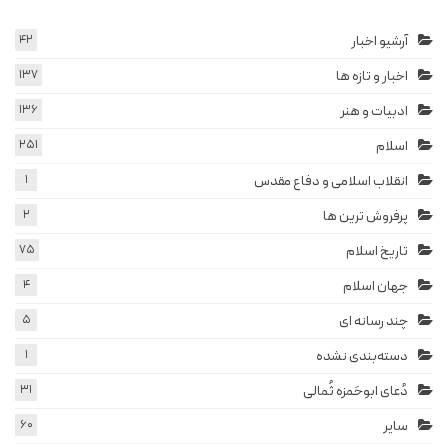
آرشیو اخبار
42
اخبار و تازه ها
137
ادبیات و هنر
136
اسلام
251
انقلاب اسلامی و دفاع مقدس
1
پرفروش ترین ها
2
تاریخ اسلام
75
جهان اسلام
4
چند رسانه ای
5
دسته‌بندی نشده
1
دُعای ابوحَمزه ثُمالی
31
سایر
60