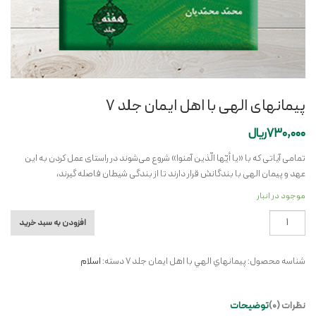
پیمانهای الهی با اهل ایمان جلد ۷
730,000
ریال
تمامی آیاتی که با «یا أیّها الّذین آمنوا» شروع می‌شوند در راستای عمل کردن به این
عهد و پیمان الهی با بندگانش قرار دارند تا از بندگی شیطان فاصله گیرند،
موجود در انبار
پیمانهای
افزودن به سبد خرید
الهی
با
شناسه محصول:
پيمانهاي الهي با اهل ايمان جلد 7
دسته:
اسلام
اهل
ایمان
جلد
نظرات (0)
توضیحات
۷