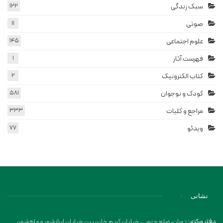
سبک زندگی
122
صوتی
11
علوم اجتماعی
145
فهرست آثار
1
کتاب الکترونیک
2
کودک و نوجوان
581
مراجع و کلیات
333
ویدئو
77
نشانی
دفتر مرکزی:
تهران، ضلع جنوبی خیابان کریم خان، بین خیابان ایرانشهر و ماهشهر،