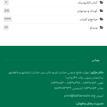
کتاب الکترونیک
2
کودک و نوجوان
581
مراجع و کلیات
333
ویدئو
77
نشانی
دفتر مرکزی:
تهران، ضلع جنوبی خیابان کریم خان، بین خیابان ایرانشهر و ماهشهر،
ساختمان زیتون، پلاک 146 واحد 1
تلفن: 88490782 – 88490498 – 88490154
نمابر: 88490154 کدپستی: 1584783939
ایمیل: print@daftarnashr.org
مدیریت پخش و فروش: