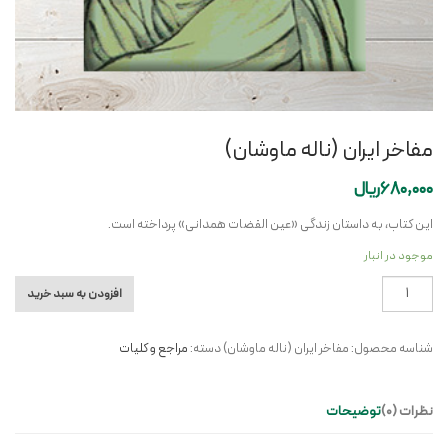
مفاخر ایران (ناله ماوشان)
680,000
ریال
این کتاب، به داستان زندگی «عین‏ القضات همدانی» پرداخته است.
موجود در انبار
مفاخر
افزودن به سبد خرید
ایران
(ناله
شناسه محصول:
مفاخر ايران (ناله ماوشان)
دسته:
مراجع و کلیات
ماوشان)
عدد
نظرات (0)
توضیحات