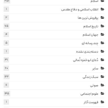
اسلام
251
انقلاب اسلامی و دفاع مقدس
1
پرفروش ترین ها
2
تاریخ اسلام
75
جهان اسلام
4
چند رسانه ای
5
دسته‌بندی نشده
1
دُعای ابوحَمزه ثُمالی
31
سایر
60
سبک زندگی
122
صوتی
11
علوم اجتماعی
145
فهرست آثار
1