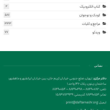
کتاب الکترونیک
2
کودک و نوجوان
581
مراجع و کلیات
333
ویدئو
77
نشانی
دفتر مرکزی:
تهران، ضلع جنوبی خیابان کریم خان، بین خیابان ایرانشهر و ماهشهر،
ساختمان زیتون، پلاک 146 واحد 1
تلفن: 88490782 – 88490498 – 88490154
نمابر: 88490154 کدپستی: 1584783939
ایمیل: print@daftarnashr.org