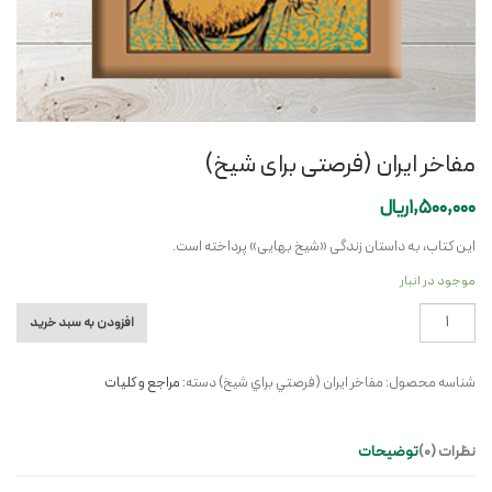
مفاخر ایران (فرصتی برای شیخ)
1,500,000
ریال
این کتاب، به داستان زندگی «شیخ بهایی» پرداخته است.
موجود در انبار
مفاخر
افزودن به سبد خرید
ایران
(فرصتی
شناسه محصول:
مفاخر ايران (فرصتي براي شيخ)
دسته:
مراجع و کلیات
برای
شیخ)
عدد
نظرات (0)
توضیحات