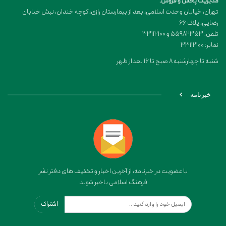
مدیریت پخش و فروش:
تهران، خیابان وحدت اسلامی، بعد از بیمارستان رازی، کوچه خندان، نبش خیابان
رضایی، پلاک ۶۶
تلفن: 55982353 و 33112100
نمابر: 33112100
شنبه تا چهارشنبه 8 صبح تا 16 بعداز ظهر
خبرنامه
با عضویت در خبرنامه، از آخرین اخبار و تخفیف های دفتر نشر
فرهنگ اسلامی باخبر شوید
اشتراک