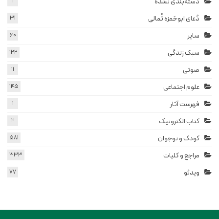
دسته‌بندی نشده
1
دُعای ابوحَمزه ثُمالی
31
سایر
60
سبک زندگی
122
صوتی
11
علوم اجتماعی
145
فهرست آثار
1
کتاب الکترونیک
2
کودک و نوجوان
581
مراجع و کلیات
333
ویدئو
77