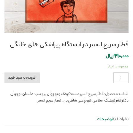
قطار سریع السیر در ایستگاه پیراشکی های خانگی
990,000
ریال
موجود در انبار
قطار
افزودن به سبد خرید
سریع
السیر
شناسه محصول:
قطار سریع السیر
دسته:
کودک و نوجوان
برچسب:
داستان نوجوان
,
در
دفتر نشر فرهنگ اسلامی
,
‌فروغ علی شاهرودی
,
قطار سریع السیر
ایستگاه
پیراشکی
های
نظرات (0)
توضیحات
خانگی
عدد