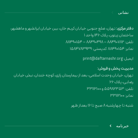
نشانی
دفتر مرکزی:
تهران، ضلع جنوبی خیابان کریم خان، بین خیابان ایرانشهر و ماهشهر،
ساختمان زیتون، پلاک 146 واحد 1
تلفن: 88490782 – 88490498 – 88490154
نمابر: 88490154 کدپستی: 1584783939
ایمیل: print@daftarnashr.org
مدیریت پخش و فروش:
تهران، خیابان وحدت اسلامی، بعد از بیمارستان رازی، کوچه خندان، نبش خیابان
رضایی، پلاک ۶۶
تلفن: 55982353 و 33112100
نمابر: 33112100
شنبه تا چهارشنبه 8 صبح تا 16 بعداز ظهر
خبرنامه