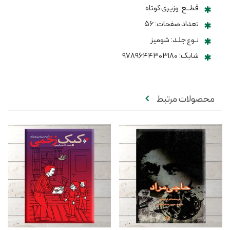
قطــع: وزیری کوتاه
تعداد صفحات: ۵۶
نـوع جلـد: شومیز
شابک: ۹۷۸۹۶۴۴۳۰۳۱۸۰
محصولات مرتبط