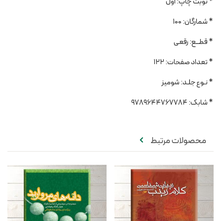
* نوبت چاپ: اول
* شمارگان: 100
* قطــع: رقعی
* تعداد صفحات: 122
* نـوع جلـد: شومیز
* شابک: 9789644767784
محصولات مرتبط