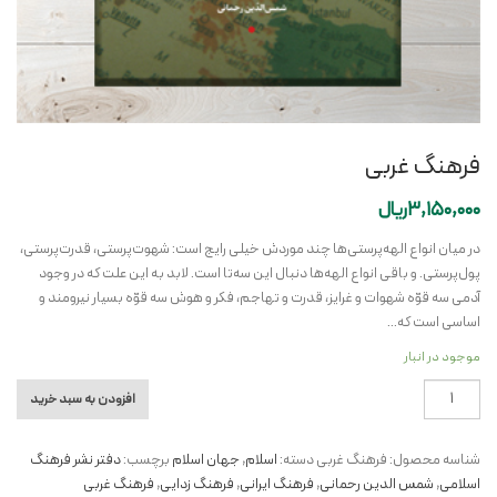
فرهنگ غربی
3,150,000
ریال
در میان انواع الهه‌پرستی‌ها چند موردش خیلی رایج است: شهوت‌پرستی، قدرت‌پرستی،
پول‌پرستی. و باقی انواع الهه‌ها دنبال این سه‌تا است. لابد به این علت که در وجود
آدمی سه قوّه شهوات و غرایز، قدرت و تهاجم، فکر و هوش سه قوّه بسیار نیرومند و
اساسی است که…
موجود در انبار
فرهنگ
افزودن به سبد خرید
غربی
عدد
شناسه محصول:
فرهنگ غربی
دسته:
اسلام
,
جهان اسلام
برچسب:
دفتر نشر فرهنگ
اسلامی
,
شمس الدین رحمانی
,
فرهنگ ایرانی
,
فرهنگ زدایی
,
فرهنگ غربی