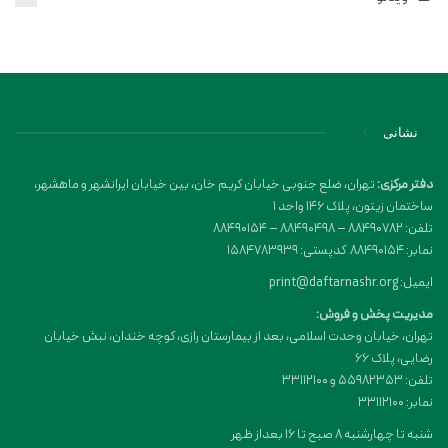
نشانی
دفتر مرکزی:
تهران، ضلع جنوبی خیابان کریم خان، بین خیابان ایرانشهر و ماهشهر،
ساختمان زیتون، پلاک 146 واحد 1
تلفن: 88490782 – 88490498 – 88490154
نمابر: 88490154 کدپستی: 1584783939
ایمیل: print@daftarnashr.org
مدیریت پخش و فروش:
تهران، خیابان وحدت اسلامی، بعد از بیمارستان رازی، کوچه خندان، نبش خیابان
رضایی، پلاک ۶۶
تلفن: 55982353 و 33112100
نمابر: 33112100
شنبه تا چهارشنبه 8 صبح تا 16 بعداز ظهر