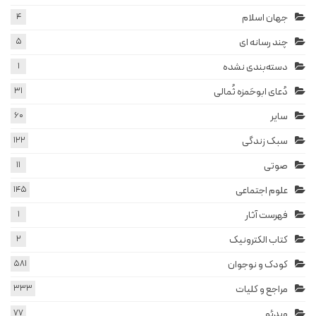
جهان اسلام
4
چند رسانه ای
5
دسته‌بندی نشده
1
دُعای ابوحَمزه ثُمالی
31
سایر
60
سبک زندگی
122
صوتی
11
علوم اجتماعی
145
فهرست آثار
1
کتاب الکترونیک
2
کودک و نوجوان
581
مراجع و کلیات
333
ویدئو
77