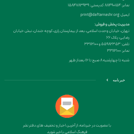
نمابر: 88490154 کدپستی: 1584783939
ایمیل: print@daftarnashr.org
مدیریت پخش و فروش:
تهران، خیابان وحدت اسلامی، بعد از بیمارستان رازی، کوچه خندان، نبش خیابان
رضایی، پلاک ۶۶
تلفن: 55982353 و 33112100
نمابر: 33112100
شنبه تا چهارشنبه 8 صبح تا 16 بعداز ظهر
خبرنامه
با عضویت در خبرنامه، از آخرین اخبار و تخفیف های دفتر نشر
فرهنگ اسلامی باخبر شوید