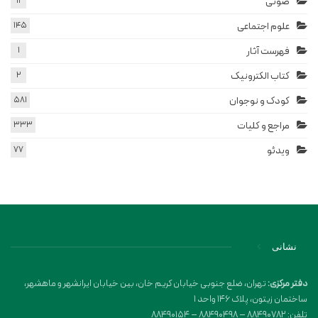
صوتی
11
علوم اجتماعی
145
فهرست آثار
1
کتاب الکترونیک
2
کودک و نوجوان
581
مراجع و کلیات
333
ویدئو
77
نشانی
دفتر مرکزی:
تهران، ضلع جنوبی خیابان کریم خان، بین خیابان ایرانشهر و ماهشهر،
ساختمان زیتون، پلاک 146 واحد 1
تلفن: 88490782 – 88490498 – 88490154