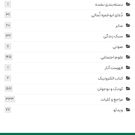
دسته‌بندی نشده
1
دُعای ابوحَمزه ثُمالی
31
سایر
60
سبک زندگی
122
صوتی
11
علوم اجتماعی
145
فهرست آثار
1
کتاب الکترونیک
2
کودک و نوجوان
581
مراجع و کلیات
333
ویدئو
77