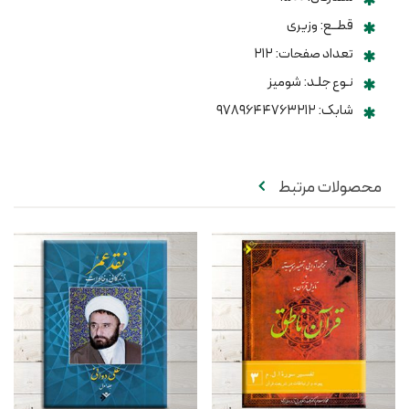
قطــع: وزیری
تعداد صفحات: ۲۱۲
نـوع جلـد: شومیز
شابک: ۹۷۸۹۶۴۴۷۶۳۲۱۲
محصولات مرتبط