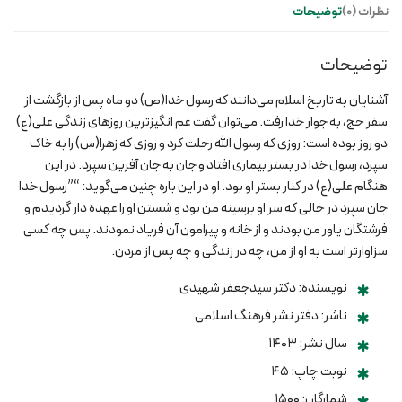
نظرات (0)
توضیحات
زندگانی
امیرمومنان
علی
توضیحات
(ع)
(ویراست
آشنایان به تاریخ اسلام می‌دانند که رسول خدا(ص) دو ماه پس از بازگشت از
جدید)
سفر حج، به جوار خدا رفت. می‌توان گفت غم انگیزترین روزهای زندگی علی(ع)
عدد
دو روز بوده است: روزی که رسول الله رحلت کرد و روزی که زهرا(س) را به خاک
سپرد، رسول خدا در بستر بیماری افتاد و جان به جان آفرین سپرد. در این
هنگام علی(ع) در کنار بستر او بود. او در این باره چنین می‌گوید: “”رسول خدا
جان سپرد در حالی که سر او برسینه من بود و شستن او را عهده دار گردیدم و
فرشتگان یاور من بودند و از خانه و پیرامون آن فریاد نمودند. پس چه کسی
سز‌اوارتر است به او از من، چه در زندگی و چه پس از مردن.
نویسنده: دکتر سیدجعفر شهیدی
ناشر: دفتر نشر فرهنگ اسلامی
سال نشر: ۱۴۰۳
نوبت چاپ: ۴۵
شمارگان: ۱۵۰۰