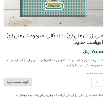
علی از زبان علی (ع) یا زندگانی امیرمومنان علی (ع)
(ویراست جدید)
1,700,000
ریال
آشنایان به تاریخ اسلام می‌دانند که رسول خدا(ص) دو ماه پس از بازگشت از سفر حج،
به جوار خدا رفت. می‌توان گفت…
موجود در انبار
علی
افزودن به سبد خرید
از
زبان
شناسه محصول:
علی از زبان علی (ع)
دسته:
پرفروش ترین ها
,
مراجع و کلیات
علی
(ع)
یا