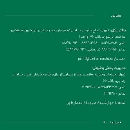
نشانی
دفتر مرکزی:
تهران، ضلع جنوبی خیابان کریم خان، بین خیابان ایرانشهر و ماهشهر،
ساختمان زیتون، پلاک 146 واحد 1
تلفن: 88490782 – 88490498 – 88490154
نمابر: 88490154 کدپستی: 1584783939
ایمیل: print@daftarnashr.org
مدیریت پخش و فروش:
تهران، خیابان وحدت اسلامی، بعد از بیمارستان رازی، کوچه خندان، نبش خیابان
رضایی، پلاک ۶۶
تلفن: 55982353 و 33112100
نمابر: 33112100
شنبه تا چهارشنبه 8 صبح تا 16 بعداز ظهر
خبرنامه