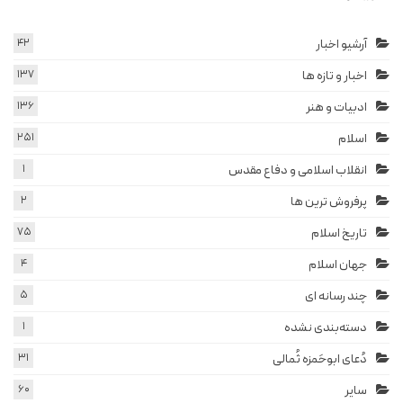
آرشیو اخبار
42
اخبار و تازه ها
137
ادبیات و هنر
136
اسلام
251
انقلاب اسلامی و دفاع مقدس
1
پرفروش ترین ها
2
تاریخ اسلام
75
جهان اسلام
4
چند رسانه ای
5
دسته‌بندی نشده
1
دُعای ابوحَمزه ثُمالی
31
سایر
60