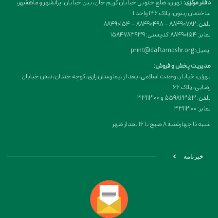
دفتر مرکزی:
تهران، ضلع جنوبی خیابان کریم خان، بین خیابان ایرانشهر و ماهشهر،
ساختمان زیتون، پلاک 146 واحد 1
تلفن: 88490782 – 88490498 – 88490154
نمابر: 88490154 کدپستی: 1584783939
ایمیل: print@daftarnashr.org
مدیریت پخش و فروش:
تهران، خیابان وحدت اسلامی، بعد از بیمارستان رازی، کوچه خندان، نبش خیابان
رضایی، پلاک ۶۶
تلفن: 55982353 و 33112100
نمابر: 33112100
شنبه تا چهارشنبه 8 صبح تا 16 بعداز ظهر
خبرنامه