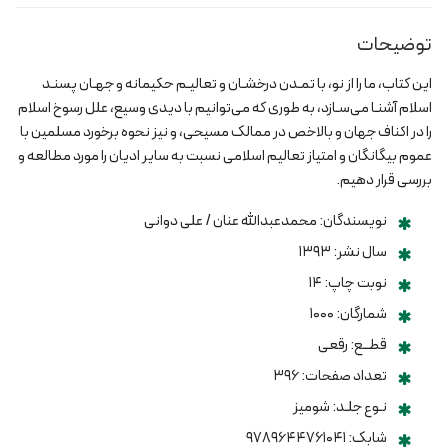
عدد
توضیحات
این کتاب، ما را از نو، با تمـدن درخشـان و تعالیـم حکیمانه و جهـان پسنـد
اسلام آشنـا می‌سـازد، به طوری که می‌توانیم با دیدی وسیع، علل رسوخ اسلام
را در اکناف جهان و بالاخص در ممالک مسیحی، و نیز نحوه برخورد مسلمین با
عموم بیگانگان و امتیاز تعالیم اسلامی نسبت به سایر ادیان را مورد مطالعه و
بررسی قرار دهیم.
نویسندگان: محمدعبدالله عنان / علی دوانی
سال نشر: ۱۳۹۳
نوبت چاپ: ۱۴
شمارگان: ۱۰۰۰
قطــع: رقعی
تعداد صفحات: ۳۹۶
نـوع جلـد: شومیز
شابک: ۹۷۸۹۶۴۴۷۶۱۰۴۱