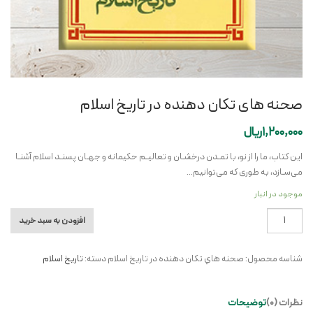
صحنه های تکان دهنده در تاریخ اسلام
1,200,000
ریال
این کتاب، ما را از نو، با تمـدن درخشـان و تعالیـم حکیمانه و جهـان پسنـد اسلام آشنـا
می‌سـازد، به طوری که می‌توانیم…
موجود در انبار
صحنه
افزودن به سبد خرید
های
تکان
شناسه محصول:
صحنه هاي تکان دهنده در تاريخ اسلام
دسته:
تاریخ اسلام
دهنده
در
تاریخ
نظرات (0)
توضیحات
اسلام