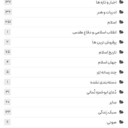
اخبار و تازه ها
137
ادبیات و هنر
136
اسلام
251
انقلاب اسلامی و دفاع مقدس
1
پرفروش ترین ها
2
تاریخ اسلام
75
جهان اسلام
4
چند رسانه ای
5
دسته‌بندی نشده
1
دُعای ابوحَمزه ثُمالی
31
سایر
60
سبک زندگی
122
صوتی
11