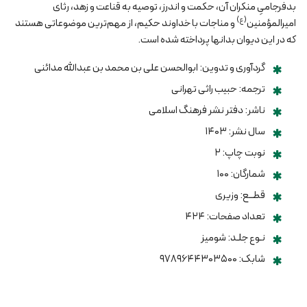
بدفرجامیِ منکران آن، حکمت‌ و اندرز، توصیه به قناعت و زهد، رثای
(ع)
امیرالمؤمنین
و مناجات با خداوند حکیم، از مهم‌ترین موضوعاتی هستند
که در این دیوان بدانها پرداخته شده است.
گردآوری و تدوین: ابوالحسن علی بن محمد بن عبدالله مدائنی
ترجمه: حبیب راثی تهرانی
ناشر: دفتر نشر فرهنگ اسلامی
سال نشر: ۱۴۰۳
نوبت چاپ: ۲
شمارگان: ۱۰۰
قطــع: وزیری
تعداد صفحات: ۴۲۴
نـوع جلـد: شومیز
شابک: ۹۷۸۹۶۴۴۳۰۳۵۰۰