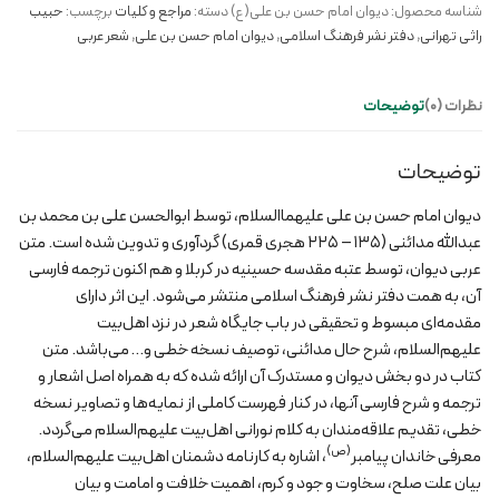
شناسه محصول:
دیوان امام حسن بن علی(ع)
دسته:
مراجع و کلیات
برچسب:
حبیب
بن
راثی تهرانی
,
دفتر نشر فرهنگ اسلامی
,
دیوان امام حسن بن علی
,
شعر عربی
علی(ع)
عدد
نظرات (0)
توضیحات
توضیحات
دیوان امام حسن بن علی علیهماالسلام، توسط ابوالحسن علی بن محمد بن
عبدالله مدائنی (۱۳۵ – ۲۲۵ هجری قمری) گردآوری و تدوین شده است. متن
عربی دیوان، توسط عتبه مقدسه حسینیه در کربلا و هم اکنون ترجمه فارسی
آن، به همت دفتر نشر فرهنگ اسلامی منتشر می‌شود. این اثر دارای
مقدمه‌ای مبسوط و تحقیقی در باب جایگاه شعر در نزد اهل‌بیت
علیهم‌السلام، شرح حال مدائنی، توصیف نسخه خطی و… می‌باشد. متن
کتاب در دو بخش دیوان و مستدرک آن ارائه شده که به همراه اصل اشعار و
ترجمه و شرح فارسی آنها، در کنار فهرست کاملی از نمایه‌ها و تصاویر نسخه
خطی، تقدیم علاقه‌مندان به کلام نورانی اهل‌بیت علیهم‌السلام می‌گردد.
(ص)
معرفی خاندان پیامبر
، اشاره به کارنامه دشمنان اهل‌بیت علیهم‌السلام،
بیان علت صلح، سخاوت و جود و کرم، اهمیت خلافت و امامت و بیان