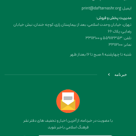
ایمیل: print@daftarnashr.org
مدیریت پخش و فروش:
تهران، خیابان وحدت اسلامی، بعد از بیمارستان رازی، کوچه خندان، نبش خیابان
رضایی، پلاک ۶۶
تلفن: 55982353 و 33112100
نمابر: 33112100
شنبه تا چهارشنبه 8 صبح تا 16 بعداز ظهر
خبرنامه
با عضویت در خبرنامه، از آخرین اخبار و تخفیف های دفتر نشر
فرهنگ اسلامی باخبر شوید