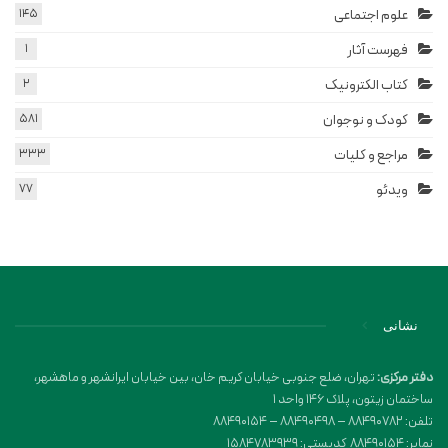
علوم اجتماعی
145
فهرست آثار
1
کتاب الکترونیک
2
کودک و نوجوان
581
مراجع و کلیات
333
ویدئو
77
نشانی
دفتر مرکزی:
تهران، ضلع جنوبی خیابان کریم خان، بین خیابان ایرانشهر و ماهشهر،
ساختمان زیتون، پلاک 146 واحد 1
تلفن: 88490782 – 88490498 – 88490154
نمابر: 88490154 کدپستی: 1584783939