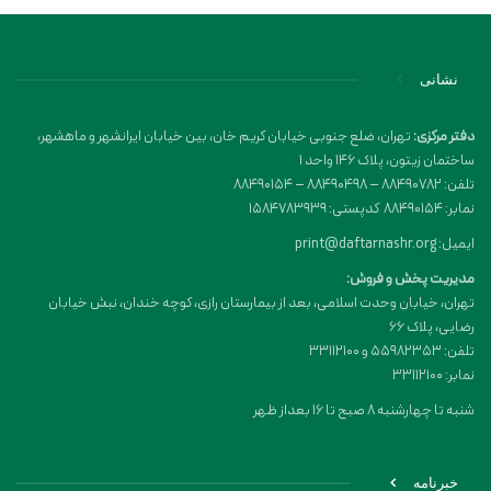
نشانی
دفتر مرکزی:
تهران، ضلع جنوبی خیابان کریم خان، بین خیابان ایرانشهر و ماهشهر،
ساختمان زیتون، پلاک 146 واحد 1
تلفن: 88490782 – 88490498 – 88490154
نمابر: 88490154 کدپستی: 1584783939
ایمیل: print@daftarnashr.org
مدیریت پخش و فروش:
تهران، خیابان وحدت اسلامی، بعد از بیمارستان رازی، کوچه خندان، نبش خیابان
رضایی، پلاک ۶۶
تلفن: 55982353 و 33112100
نمابر: 33112100
شنبه تا چهارشنبه 8 صبح تا 16 بعداز ظهر
خبرنامه