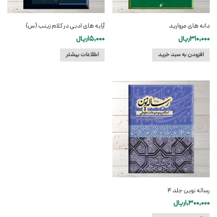
دانه های مروارید
آرایه های ادبی در کلام زینب (س)
310,000
ریال
15,000
ریال
افزودن به سبد خرید
اطلاعات بیشتر
رساله نوین جلد ۴
1,300,000
ریال