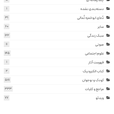
چند رسانه ای
دسته‌بندی نشده
1
دُعای ابوحَمزه ثُمالی
31
سایر
60
سبک زندگی
122
صوتی
11
علوم اجتماعی
145
فهرست آثار
1
کتاب الکترونیک
2
کودک و نوجوان
581
مراجع و کلیات
333
ویدئو
77