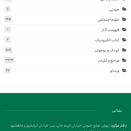
صوتی
11
علوم اجتماعی
145
فهرست آثار
1
کتاب الکترونیک
2
کودک و نوجوان
581
مراجع و کلیات
333
ویدئو
77
نشانی
دفتر مرکزی:
تهران، ضلع جنوبی خیابان کریم خان، بین خیابان ایرانشهر و ماهشهر،