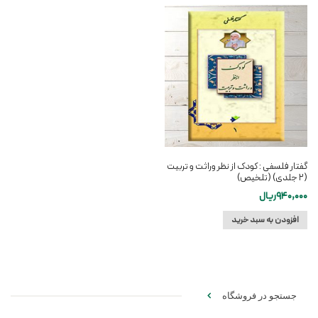
گفتار فلسفی : کودک از نظر وراثت و تربیت
(۲ جلدی) (تلخیص)
940,000
ریال
افزودن به سبد خرید
جستجو در فروشگاه