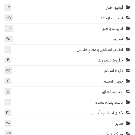
آرشیو اخبار
42
اخبار و تازه ها
137
ادبیات و هنر
136
اسلام
251
انقلاب اسلامی و دفاع مقدس
1
پرفروش ترین ها
2
تاریخ اسلام
75
جهان اسلام
4
چند رسانه ای
5
دسته‌بندی نشده
1
دُعای ابوحَمزه ثُمالی
31
سایر
60
سبک زندگی
122