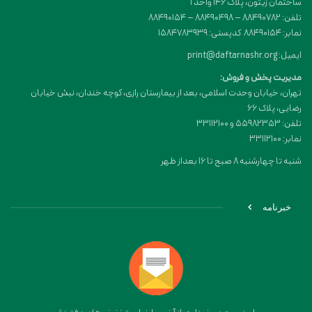
ساختمان زیتون، پلاک 146 واحد 1
تلفن: 88490782 – 88490498 – 88490154
نمابر: 88490154 کدپستی: 1584783939
ایمیل: print@daftarnashr.org
مدیریت پخش و فروش:
تهران، خیابان وحدت اسلامی، بعد از بیمارستان رازی، کوچه خندان، نبش خیابان
رضایی، پلاک ۶۶
تلفن: 55982353 و 33112100
نمابر: 33112100
شنبه تا چهارشنبه 8 صبح تا 16 بعداز ظهر
خبرنامه