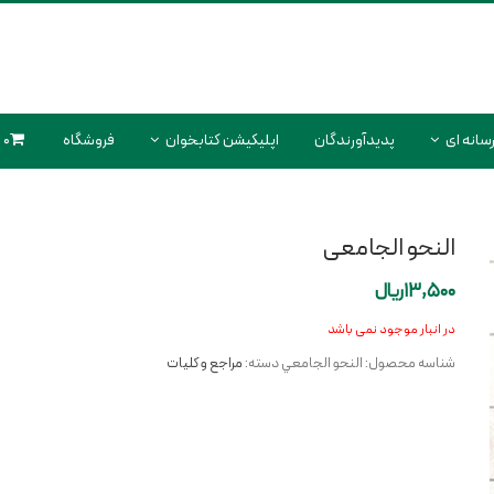
سانه ای
پدیدآورندگان
اپلیکیشن کتابخوان
فروشگاه
0 محصول
النحو الجامعی
13,500
ریال
در انبار موجود نمی باشد
شناسه محصول:
النحو الجامعي
دسته:
مراجع و کلیات