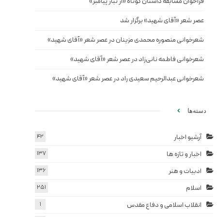
فراخوان مسابقه داستان کوتاه «از تبار پیامبر»
عصر شعر «آقای شهید» برگزار شد
شعرخوانی منصوره محمدی مزینان در عصر شعر «آقای شهید»
شعرخوانی فاطمه نانی‌زاد در عصر شعر «آقای شهید»
شعرخوانی عبدالرحیم سعیدی راد در عصر شعر «آقای شهید»
دسته‌ها
آرشیو اخبار
42
اخبار و تازه ها
137
ادبیات و هنر
136
اسلام
251
انقلاب اسلامی و دفاع مقدس
1