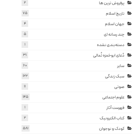
پرفروش ترین ها
2
تاریخ اسلام
75
جهان اسلام
4
چند رسانه ای
5
دسته‌بندی نشده
1
دُعای ابوحَمزه ثُمالی
31
سایر
60
سبک زندگی
122
صوتی
11
علوم اجتماعی
145
فهرست آثار
1
کتاب الکترونیک
2
کودک و نوجوان
581