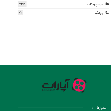
مراجع و کلیات
333
ویدئو
77
مجوزها