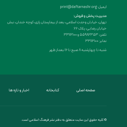
ایمیل: print@daftarnashr.org
مدیریت پخش و فروش:
تهران، خیابان وحدت اسلامی، بعد از بیمارستان رازی، کوچه خندان، نبش
خیابان رضایی، پلاک ۶۶
تلفن: 55982353 و 33112100
نمابر: 33112100
شنبه تا چهارشنبه 8 صبح تا 16 بعداز ظهر
صفحه اصلی
کتابخانه
اخبار و تازه ها
© کلیه حقوق این سایت متعلق به دفتر نشر فرهنگ اسلامی است.