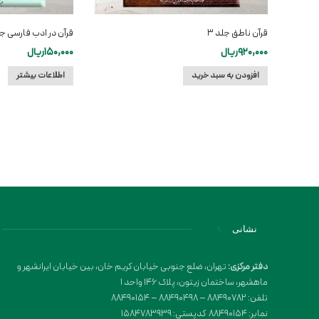
قرآن ناطق جلد ۳
قرآن در ادب فارسی جلد ۳ (سوره حشر و ت
920,000
ریال
150,000
ریال
افزودن به سبد خرید
اطلاعات بیشتر
نشانی
دفتر مرکزی:
تهران، ضلع جنوبی خیابان کریم خان، بین خیابان ایرانشهر و
ماهشهر، ساختمان زیتون، پلاک 146 واحد 1
تلفن: 88490782 – 88490498 – 88490154
نمابر: 88490154 کدپستی: 1584783939