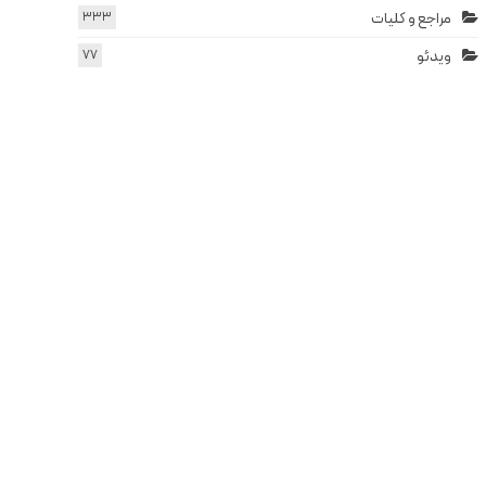
مراجع و کلیات
333
ویدئو
77