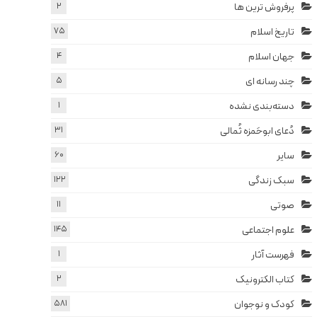
پرفروش ترین ها
2
تاریخ اسلام
75
جهان اسلام
4
چند رسانه ای
5
دسته‌بندی نشده
1
دُعای ابوحَمزه ثُمالی
31
سایر
60
سبک زندگی
122
صوتی
11
علوم اجتماعی
145
فهرست آثار
1
کتاب الکترونیک
2
کودک و نوجوان
581