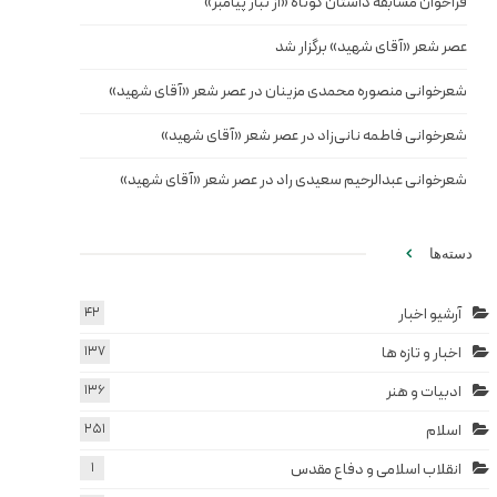
فراخوان مسابقه داستان کوتاه «از تبار پیامبر»
عصر شعر «آقای شهید» برگزار شد
شعرخوانی منصوره محمدی مزینان در عصر شعر «آقای شهید»
شعرخوانی فاطمه نانی‌زاد در عصر شعر «آقای شهید»
شعرخوانی عبدالرحیم سعیدی راد در عصر شعر «آقای شهید»
دسته‌ها
آرشیو اخبار
42
اخبار و تازه ها
137
ادبیات و هنر
136
اسلام
251
انقلاب اسلامی و دفاع مقدس
1