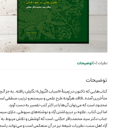
نظرات (0)
توضیحات
توضیحات
کتاب‌هایی که تاکنون در زمینۀ «اسباب النّزول» نگارش یافته ـ به جز آ
متأخرین آمده ـ فاقد هرگونه طرح علمی و سیستم و ترتیب منطقی است. ی
محدود است که می‌توان آن‌ها را در اکثر کتب تفسیر به دست آورد.
اما این کتاب ـ علاوه بر دربرداشتن آراء و نوشته‌های سیوطی ـ دارای
جناب دکتر سید محمدباقر حجّتی ـ است که کوشش و تلاش مربوط به آن را ب
آراء اهل سنت، نظریات شیعه نیز در آن منعکس است و می‌تواند پاسخگ