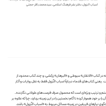
جدید)
اسباب النزول
,
دفتر نشر فرهنگ اسلامی
,
سیدمحمدباقر حجتی
عدد
نچه در کتاب «الاتقان» سیوطی و «البرهان» زرکشی، و چند کتاب محدود از
عنی کتاب‌های قدماء دربارۀ اسباب النّزول فقط به نقل روایات و آثار
 سیستم و ترتیب ویژه‌ای است که محصول صرف فرصت‌های طولانی نگارنده ـ
ر خود هموار کرده تا گام نخستین را در این زمینه بردارد، چرا که علاوه بر
وی نیازهای فریقین در زمینه مسائل مربوط به «اسباب النّزول» باشد.