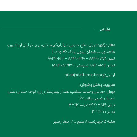
نشانی
دفتر مرکزی:
تهران، ضلع جنوبی خیابان کریم خان، بین خیابان ایرانشهر و
ماهشهر، ساختمان زیتون، پلاک 146 واحد 1
تلفن: 88490782 – 88490498 – 88490154
نمابر: 88490154 کدپستی: 1584783939
ایمیل: print@daftarnashr.org
مدیریت پخش و فروش:
تهران، خیابان وحدت اسلامی، بعد از بیمارستان رازی، کوچه خندان، نبش
خیابان رضایی، پلاک ۶۶
تلفن: 55982353 و 33112100
نمابر: 33112100
شنبه تا چهارشنبه 8 صبح تا 16 بعداز ظهر