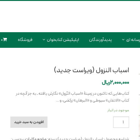
سانه ای
پدیدآورندگان
اپلیکیشن کتابخوان
فروشگاه
0 محصول
اسباب النزول (ویراست جدید)
2,000,000
ریال
کتاب‌هایی که تاکنون در زمینۀ «اسباب النّزول» نگارش یافته ـ به جز آنچه در
کتاب «الاتقان» سیوطی و «البرهان» زرکشی، و …
موجود در انبار
اسباب
افزودن به سبد خرید
النزول
(ویراست
شناسه محصول:
اسباب النزول (ویراست جدید)
دسته:
مراجع و کلیات
برچسب: