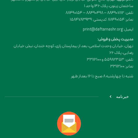
ساختمان زیتون، پلاک 146 واحد 1
تلفن: 88490782 – 88490498 – 88490154
نمابر: 88490154 کدپستی: 1584783939
ایمیل: print@daftarnashr.org
مدیریت پخش و فروش:
تهران، خیابان وحدت اسلامی، بعد از بیمارستان رازی، کوچه خندان، نبش خیابان
رضایی، پلاک ۶۶
تلفن: 55982353 و 33112100
نمابر: 33112100
شنبه تا چهارشنبه 8 صبح تا 16 بعداز ظهر
خبرنامه