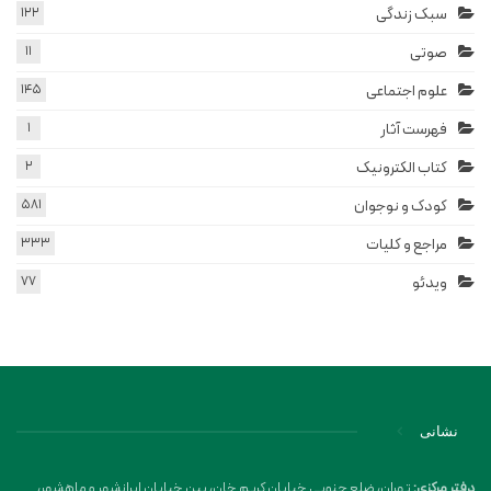
سبک زندگی
122
صوتی
11
علوم اجتماعی
145
فهرست آثار
1
کتاب الکترونیک
2
کودک و نوجوان
581
مراجع و کلیات
333
ویدئو
77
نشانی
دفتر مرکزی:
تهران، ضلع جنوبی خیابان کریم خان، بین خیابان ایرانشهر و ماهشهر،