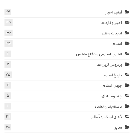
آرشیو اخبار
42
اخبار و تازه ها
137
ادبیات و هنر
136
اسلام
251
انقلاب اسلامی و دفاع مقدس
1
پرفروش ترین ها
2
تاریخ اسلام
75
جهان اسلام
4
چند رسانه ای
5
دسته‌بندی نشده
1
دُعای ابوحَمزه ثُمالی
31
سایر
60