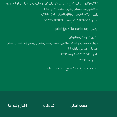
دفتر مرکزی:
تهران، ضلع جنوبی خیابان کریم خان، بین خیابان ایرانشهر و
ماهشهر، ساختمان زیتون، پلاک 146 واحد 1
تلفن: 88490782 – 88490498 – 88490154
نمابر: 88490154 کدپستی: 1584783939
ایمیل: print@daftarnashr.org
مدیریت پخش و فروش:
تهران، خیابان وحدت اسلامی، بعد از بیمارستان رازی، کوچه خندان، نبش
خیابان رضایی، پلاک ۶۶
تلفن: 55982353 و 33112100
نمابر: 33112100
شنبه تا چهارشنبه 8 صبح تا 16 بعداز ظهر
صفحه اصلی
کتابخانه
اخبار و تازه ها