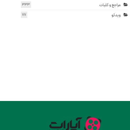
مراجع و کلیات
333
ویدئو
77