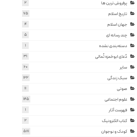
پرفروش ترین ها
2
تاریخ اسلام
75
جهان اسلام
4
چند رسانه ای
5
دسته‌بندی نشده
1
دُعای ابوحَمزه ثُمالی
31
سایر
60
سبک زندگی
122
صوتی
11
علوم اجتماعی
145
فهرست آثار
1
کتاب الکترونیک
2
کودک و نوجوان
581