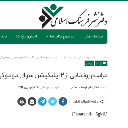
صفحه اصلی
موضوع کتاب ها
اخبار و تازه ها
چند ر
خانه
چند رسانه ای
ویدئو
مراسم رونمایی از ۲ اپلیکیشن سوال موموکی و لینالونا
فیلم
ویدئو
مراسم رونمایی از ۲ اپلیکیشن سوال موموکی و لینالونا
آخرین بروزرسانی
28 فروردین, 1399
توسط
دفتر نشر فرهنگ اسلامی
دکمه اشتراک گذاری
[aparat id=”SgktL”]