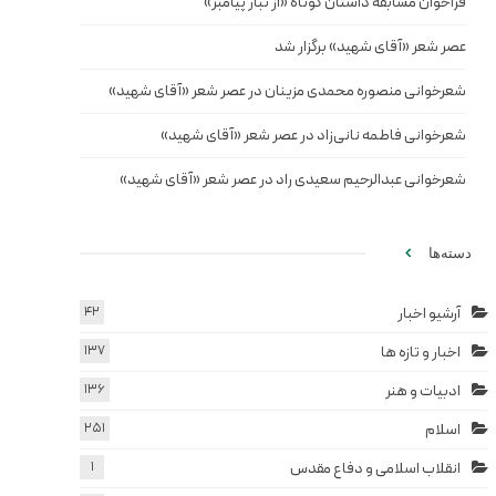
فراخوان مسابقه داستان کوتاه «از تبار پیامبر»
عصر شعر «آقای شهید» برگزار شد
شعرخوانی منصوره محمدی مزینان در عصر شعر «آقای شهید»
شعرخوانی فاطمه نانی‌زاد در عصر شعر «آقای شهید»
شعرخوانی عبدالرحیم سعیدی راد در عصر شعر «آقای شهید»
دسته‌ها
آرشیو اخبار
42
اخبار و تازه ها
137
ادبیات و هنر
136
اسلام
251
انقلاب اسلامی و دفاع مقدس
1