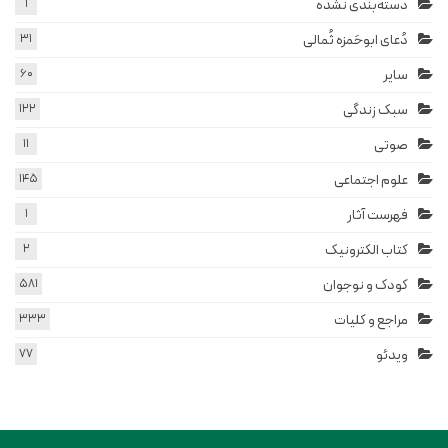
دسته‌بندی نشده
1
دُعای ابوحَمزه ثُمالی
31
سایر
60
سبک زندگی
122
صوتی
11
علوم اجتماعی
145
فهرست آثار
1
کتاب الکترونیک
2
کودک و نوجوان
581
مراجع و کلیات
333
ویدئو
77