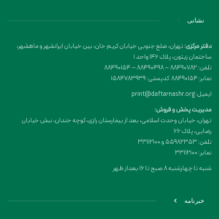
نشانی
دفتر مرکزی:
تهران، ضلع جنوبی خیابان کریم خان، بین خیابان ایرانشهر و ماهشهر،
ساختمان زیتون، پلاک 146 واحد 1
تلفن: 88490782 – 88490498 – 88490154
نمابر: 88490154 کدپستی: 1584783939
ایمیل: print@daftarnashr.org
مدیریت پخش و فروش:
تهران، خیابان وحدت اسلامی، بعد از بیمارستان رازی، کوچه خندان، نبش خیابان
رضایی، پلاک ۶۶
تلفن: 55982353 و 33112100
نمابر: 33112100
شنبه تا چهارشنبه 8 صبح تا 16 بعداز ظهر
خبرنامه