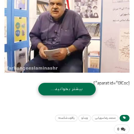
[aparat id=”0lCoc”]
بیشتر بخوانید...
محمد رضا سهرابی
ویدئو
یاقوت شکسته
0