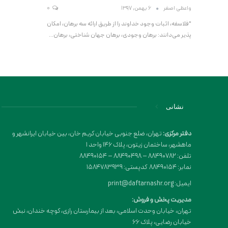
واعظی اصغر
6 بهمن, 1397
0
"فلاسفه، اثبات وجود خداوند را از طریق ارائه سه برهان، امکان
پذیر می‌دانند: برهان وجودی، برهان جهان شناختی، برهان…
نشانی
دفتر مرکزی:
تهران، ضلع جنوبی خیابان کریم خان، بین خیابان ایرانشهر و
ماهشهر، ساختمان زیتون، پلاک 146 واحد 1
تلفن: 88490782 – 88490498 – 88490154
نمابر: 88490154 کدپستی: 1584783939
ایمیل: print@daftarnashr.org
مدیریت پخش و فروش:
تهران، خیابان وحدت اسلامی، بعد از بیمارستان رازی، کوچه خندان، نبش
خیابان رضایی، پلاک ۶۶