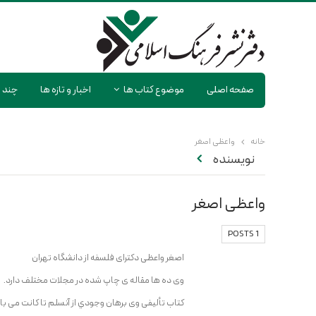
صفحه اصلی
موضوع کتاب ها
اخبار و تازه ها
چند ر
خانه
واعظی اصغر
نویسنده
واعظی اصغر
1 POSTS
اصغر واعظی دکترای فلسفه از دانشگاه تهران
وی ده ها مقاله ی چاپ شده در مجلات مختلف دارد.
کتاب تألیفی وی برهان وجودي از آنسلم تا كانت می با