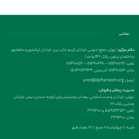
نشانی
دفتر مرکزی:
تهران، ضلع جنوبی خیابان کریم خان، بین خیابان ایرانشهر و ماهشهر،
ساختمان زیتون، پلاک 146 واحد 1
تلفن: 88490782 – 88490498 – 88490154
نمابر: 88490154 کدپستی: 1584783939
ایمیل: print@daftarnashr.org
مدیریت پخش و فروش:
تهران، خیابان وحدت اسلامی، بعد از بیمارستان رازی، کوچه خندان، نبش خیابان
رضایی، پلاک ۶۶
تلفن: 55982353 و 33112100
نمابر: 33112100
شنبه تا چهارشنبه 8 صبح تا 16 بعداز ظهر