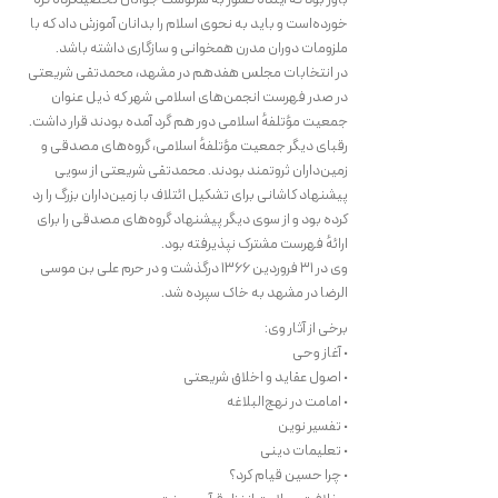
خورده‌است و باید به نحوی اسلام را بدانان آموزش داد که با
ملزومات دوران مدرن همخوانی و سازگاری داشته باشد.
در انتخابات مجلس هفدهم در مشهد، محمدتقی شریعتی
در صدر فهرست انجمن‌های اسلامی شهر که ذیل عنوان
جمعیت مؤتلفهٔ اسلامی دور هم گرد آمده بودند قرار داشت.
رقبای دیگر جمعیت مؤتلفهٔ اسلامی، گروه‌های مصدقی و
زمین‌داران ثروتمند بودند. محمدتقی شریعتی از سویی
پیشنهاد کاشانی برای تشکیل ائتلاف با زمین‌داران بزرگ را رد
کرده بود و از سوی دیگر پیشنهاد گروه‌های مصدقی را برای
ارائهٔ فهرست مشترک نپذیرفته بود.
وی در ۳۱ فروردین ۱۳۶۶ درگذشت و در حرم علی بن موسی
الرضا در مشهد به خاک سپرده شد.
برخی از آثار وی:
• آغاز وحی
• اصول عقاید و اخلاق شریعتی
• امامت در نهج‌البلاغه
• تفسیر نوین
• تعلیمات دینی
• چرا حسین قیام کرد؟