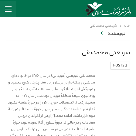
خانه
شریعتی محمدتقی
نویسنده
شریعتی محمدتقی
2 POSTS
محمدتقی شریعتی (مزینانی) در سال ۱۲۸۶ در خانواده‌ای
مذهبی و ریشه‌دار در مزینان زاده شد. پدرش شیخ محمود و
پدربزرگش آخوند ملا قربانعلی، معروف به آخوند حکیم، از
روحانیون شیعهٔ منطقهٔ مزینان بودند. در سال ۱۳۰۷ به
مشهد رفت تا تحصیلات حوزوی‌اش را در حوزهٔ علمیه مشهد
که از نظر شناخته‌شدگی علمی پس از حوزهٔ علمیه قم در رتبهٔ
دوم قرار داشت ادامه دهد.[۲] پس از گذراندن دروس
مقدمات و در حالی که دورهٔ سطح را آغاز نموده بود، حوزهٔ
علمیه را به قصد تدریس در مدارس ملی ترک کرد. او بر این
باور بود که آیندهٔ کشور به سرنوشت جوانان تحصیلکرده گره