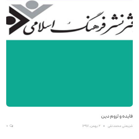
فایده و لزوم دین
شریعتی محمدتقی
2 بهمن, 1397
0