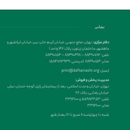
نشانی
دفتر مرکزی:
تهران، ضلع جنوبی خیابان کریم خان، بین خیابان ایرانشهر و
ماهشهر، ساختمان زیتون، پلاک 146 واحد 1
تلفن: 88490782 – 88490498 – 88490154
نمابر: 88490154 کدپستی: 1584783939
ایمیل: print@daftarnashr.org
مدیریت پخش و فروش:
تهران، خیابان وحدت اسلامی، بعد از بیمارستان رازی، کوچه خندان، نبش
خیابان رضایی، پلاک ۶۶
تلفن: 55982353 و 33112100
نمابر: 33112100
شنبه تا چهارشنبه 8 صبح تا 16 بعداز ظهر