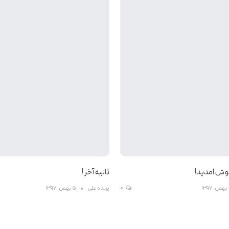
خوش امدید!
ثانیه آخر !
13
0
پرنده علی
5 بهمن, 1397