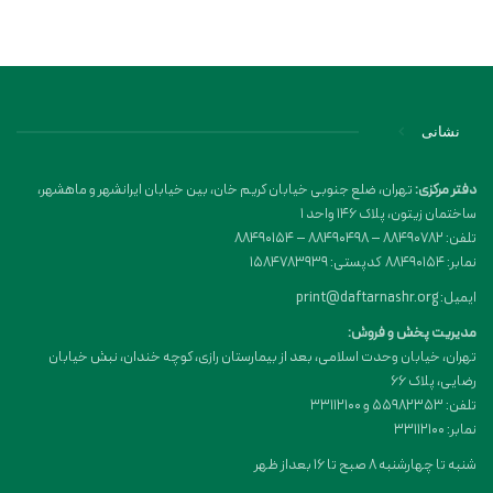
نشانی
دفتر مرکزی:
تهران، ضلع جنوبی خیابان کریم خان، بین خیابان ایرانشهر و ماهشهر،
ساختمان زیتون، پلاک 146 واحد 1
تلفن: 88490782 – 88490498 – 88490154
نمابر: 88490154 کدپستی: 1584783939
ایمیل: print@daftarnashr.org
مدیریت پخش و فروش:
تهران، خیابان وحدت اسلامی، بعد از بیمارستان رازی، کوچه خندان، نبش خیابان
رضایی، پلاک ۶۶
تلفن: 55982353 و 33112100
نمابر: 33112100
شنبه تا چهارشنبه 8 صبح تا 16 بعداز ظهر