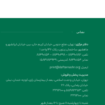
نشانی
دفتر مرکزی:
تهران، ضلع جنوبی خیابان کریم خان، بین خیابان ایرانشهر و
ماهشهر، ساختمان زیتون، پلاک 146 واحد 1
تلفن: 88490782 – 88490498 – 88490154
نمابر: 88490154 کدپستی: 1584783939
ایمیل: print@daftarnashr.org
مدیریت پخش و فروش:
تهران، خیابان وحدت اسلامی، بعد از بیمارستان رازی، کوچه خندان، نبش
خیابان رضایی، پلاک ۶۶
تلفن: 55982353 و 33112100
نمابر: 33112100
شنبه تا چهارشنبه 8 صبح تا 16 بعداز ظهر