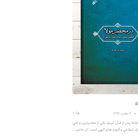
ا
8 بهمن, 1397
0
اغه پس از قرآن كريم، يكي از معتبرترين و غني
ف اسلامي و آموزه هاي الهي است. اثر حاضر،…