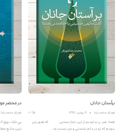
برآستان جانان
در محضر مول
هورفر محمدرضا
9 بهمن, 1397
0
هورفر محمدرضا
همه عمر بر ندارم سر از این خمار مستی که هنوز من
بي شك، نهج البل
نبودم که تو در دلم نشستی و من نسبت به…
ترين منابع معار