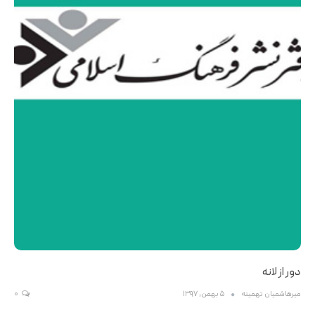
دور از لانه
میرهاشمیان تهمینه
5 بهمن, 1397
0