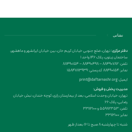
نشانی
دفتر مرکزی:
تهران، ضلع جنوبی خیابان کریم خان، بین خیابان ایرانشهر و ماهشهر،
ساختمان زیتون، پلاک 146 واحد 1
تلفن: 88490782 – 88490498 – 88490154
نمابر: 88490154 کدپستی: 1584783939
ایمیل: print@daftarnashr.org
مدیریت پخش و فروش:
تهران، خیابان وحدت اسلامی، بعد از بیمارستان رازی، کوچه خندان، نبش خیابان
رضایی، پلاک ۶۶
تلفن: 55982353 و 33112100
نمابر: 33112100
شنبه تا چهارشنبه 8 صبح تا 16 بعداز ظهر