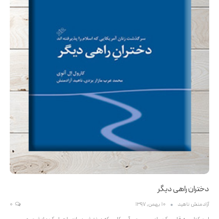
دختران راهی دیگر
آزادمنش ناهید
10 بهمن, 1397
0