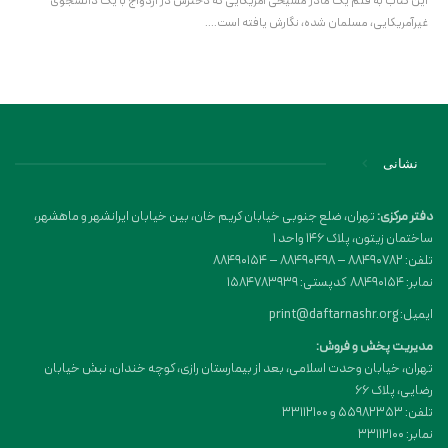
این کتاب به قلم یک مادر مسیحی آمریکایی که دخترش در ازدواج با یک دانشجوی
غیرآمریکایی، مسلمان شده، نگارش یافته است.…
نشانی
دفتر مرکزی:
تهران، ضلع جنوبی خیابان کریم خان، بین خیابان ایرانشهر و ماهشهر،
ساختمان زیتون، پلاک 146 واحد 1
تلفن: 88490782 – 88490498 – 88490154
نمابر: 88490154 کدپستی: 1584783939
ایمیل: print@daftarnashr.org
مدیریت پخش و فروش:
تهران، خیابان وحدت اسلامی، بعد از بیمارستان رازی، کوچه خندان، نبش خیابان
رضایی، پلاک ۶۶
تلفن: 55982353 و 33112100
نمابر: 33112100