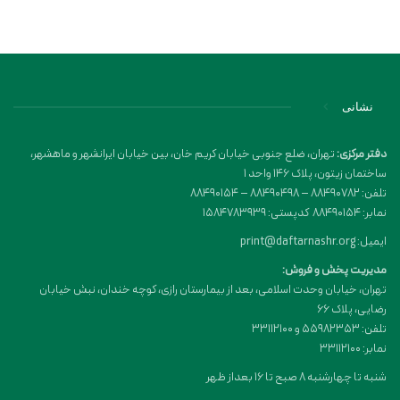
نشانی
دفتر مرکزی:
تهران، ضلع جنوبی خیابان کریم خان، بین خیابان ایرانشهر و ماهشهر،
ساختمان زیتون، پلاک 146 واحد 1
تلفن: 88490782 – 88490498 – 88490154
نمابر: 88490154 کدپستی: 1584783939
ایمیل: print@daftarnashr.org
مدیریت پخش و فروش:
تهران، خیابان وحدت اسلامی، بعد از بیمارستان رازی، کوچه خندان، نبش خیابان
رضایی، پلاک ۶۶
تلفن: 55982353 و 33112100
نمابر: 33112100
شنبه تا چهارشنبه 8 صبح تا 16 بعداز ظهر