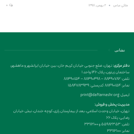
ملکی عباس
2 بهمن, 1397
0
نشانی
دفتر مرکزی:
تهران، ضلع جنوبی خیابان کریم خان، بین خیابان ایرانشهر و ماهشهر،
ساختمان زیتون، پلاک 146 واحد 1
تلفن: 88490782 – 88490498 – 88490154
نمابر: 88490154 کدپستی: 1584783939
ایمیل: print@daftarnashr.org
مدیریت پخش و فروش:
تهران، خیابان وحدت اسلامی، بعد از بیمارستان رازی، کوچه خندان، نبش خیابان
رضایی، پلاک ۶۶
تلفن: 55982353 و 33112100
نمابر: 33112100