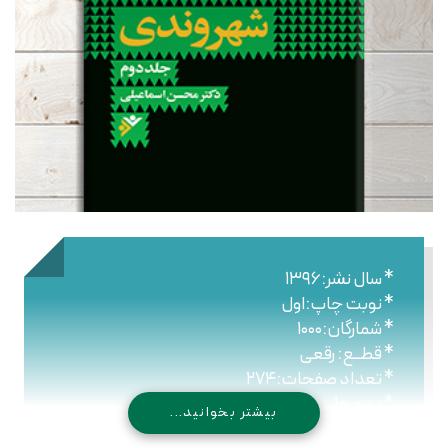
* سال نشر:۱۳۹۶
* نوبت چاپ:اول
* شمارگان:۱۰۰۰
* قطــع: رقعی
* تعداد صفحات:۲۷۴
* نـوع جلـد: شومیز
بیشتر بخوانید...
* شابک: ۹۷۸۹۶۴۴۷۶۴۵۲۳