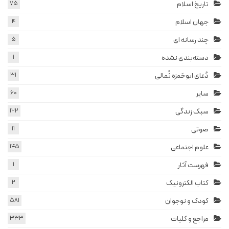
تاریخ اسلام
75
جهان اسلام
4
چند رسانه ای
5
دسته‌بندی نشده
1
دُعای ابوحَمزه ثُمالی
31
سایر
60
سبک زندگی
122
صوتی
11
علوم اجتماعی
145
فهرست آثار
1
کتاب الکترونیک
2
کودک و نوجوان
581
مراجع و کلیات
333