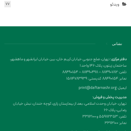
ویدئو
77
نشانی
دفتر مرکزی:
تهران، ضلع جنوبی خیابان کریم خان، بین خیابان ایرانشهر و ماهشهر،
ساختمان زیتون، پلاک 146 واحد 1
تلفن: 88490782 – 88490498 – 88490154
نمابر: 88490154 کدپستی: 1584783939
ایمیل: print@daftarnashr.org
مدیریت پخش و فروش:
تهران، خیابان وحدت اسلامی، بعد از بیمارستان رازی، کوچه خندان، نبش خیابان
رضایی، پلاک ۶۶
تلفن: 55982353 و 33112100
نمابر: 33112100