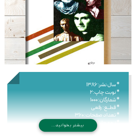
* سال نشر:۱۳۸۶
* نوبت چاپ:۲
* شمارگان:۱۰۰۰
* قطــع: رقعی
* تعداد صفحات:۳۶۰
* نـوع جلـد: شومیز
بیشتر بخوانید...
* شابک: ۹۷۸۹۶۴۴۳۰۸۵۵۰