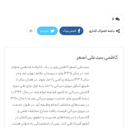
سیدعلی اصغر کاظمی
هفت ستون سیاست
0
فیس‌بوک
توییتر
دکمه اشتراک گذاری
کاظمی سیدعلی اصغر
سیدعلی اصغر کاظمی وی در یک خانواده مذهبی متولد
شد. در سال ۱۳۳۵ وارد دبیرستان نظام تهران شد و در
سال ۱۳۳۸ دیپلم ریاضی را اخذ نمود. در همان سال از
طریق کنکور نیروی دریائی با اخذ رتبه اول برای طی دوره
آکادمی دریائی به کشور فرانسه اعزام شد. در سال ۱۳۴۲ با
درجه افسری وارد خدمت نیروی دریائی شد و تا سال ۱۳۷۰
در سمت‌های مختلف انجام وظیفه کرد. در طول خدمت
در نیروی دریائی فرصت یافت مدارج مختلف علمی و
آکادمیک را در رشته‌های مدیریت و حقوق بین‌الملل در
کشور آمریکا طی کند. پس از بازنشستگی به عنوان هیئت