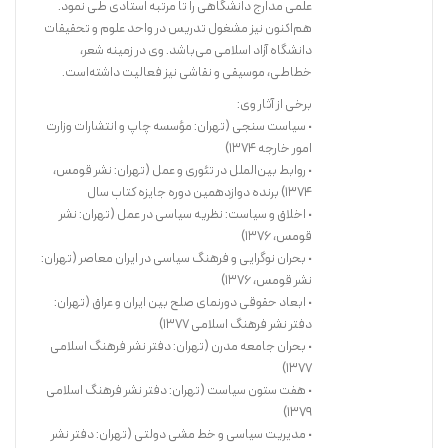
علمی مدارج دانشگاهی را تا مرتبه استادی طی نمود.
هم‌اکنون نیز مشغول تدریس در واحد علوم و تحقیقات
دانشگاه آزاد اسلامی می‌باشد. وی در زمینه شعر،
خطاطی، موسیقی و نقاشی نیز فعالیت داشته‌است.
هفت ستون سیاست به این معنی نیست که واقعا” سیاست، هفت ستون و
برخی از آثار وی:
نمای مشخص دارد، بلکه رقم نمادین هفت، برای توصیف روشها و رهیافت
• سیاست سنجی (تهران: مؤسسه چاپ و انتشارات وزارت
امور خارجه ۱۳۷۴)
های متنوع شناخت سیاست از ابعاد و دیدگاه خرید کتابهای گوناگون است که
• روابط بین‌الملل در تئوری و عمل (تهران: نشر قومس،
در این کتاب به تعدادی از مهمترین آنها به عنوان عمودهای برپا دارنده این
۱۳۷۴) برنده دوازدهمین دوره جایزه کتاب سال
خیمه پرداخته شده است.
• اخلاق و سیاست: نظریه سیاسی در عمل (تهران: نشر
قومس، ۱۳۷۶)
خرید کتاب
• بحران نوگرایی و فرهنگ سیاسی در ایران معاصر (تهران:
نشر قومس، ۱۳۷۶)
• ابعاد حقوقی دورنمای صلح بین ایران و عراق (تهران:
دفتر نشر فرهنگ اسلامی ۱۳۷۷)
• بحران جامعه مدرن (تهران: دفتر نشر فرهنگ اسلامی
۱۳۷۷)
• هفت ستون سیاست (تهران: دفتر نشر فرهنگ اسلامی
۱۳۷۹)
• مدیریت سیاسی و خط مشی دولتی (تهران: دفتر نشر