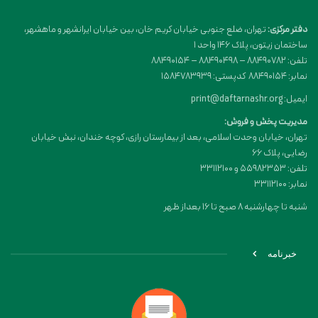
دفتر مرکزی:
تهران، ضلع جنوبی خیابان کریم خان، بین خیابان ایرانشهر و ماهشهر،
ساختمان زیتون، پلاک 146 واحد 1
تلفن: 88490782 – 88490498 – 88490154
نمابر: 88490154 کدپستی: 1584783939
ایمیل: print@daftarnashr.org
مدیریت پخش و فروش:
تهران، خیابان وحدت اسلامی، بعد از بیمارستان رازی، کوچه خندان، نبش خیابان
رضایی، پلاک ۶۶
تلفن: 55982353 و 33112100
نمابر: 33112100
شنبه تا چهارشنبه 8 صبح تا 16 بعداز ظهر
خبرنامه